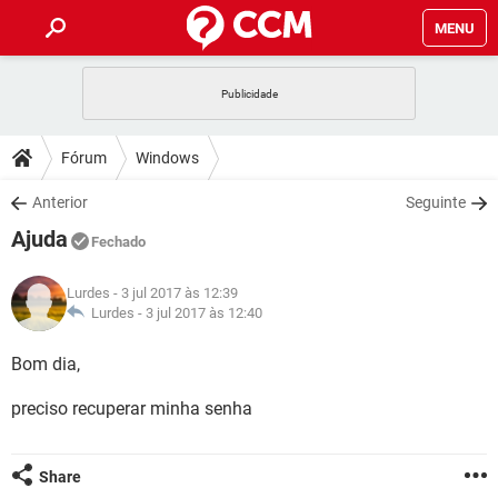
MENU
INÍCIO
JOGOS
WHATSAPP
DICAS
Fórum
Windows
CELULAR
FACEBOOK
JOGOS
WHATSAPP
DOWNLOADS
Anterior
Seguinte
OUTLOOK
EXCEL
CELULAR
FACEBOOK
Ajuda
INSTAGRAM
JOGOS
GMAIL
WHATSAPP
Fechado
FÓRUM
OUTLOOK
EXCEL
GUIA DE COMPRAS
CELULAR
FACEBOOK
Lurdes
- 3 jul 2017 às 12:39
INSTAGRAM
JOGOS
GMAIL
WHATSAPP
GLOSSÁRIO
Lurdes -
3 jul 2017 às 12:40
OUTLOOK
EXCEL
GUIA DE COMPRAS
CELULAR
FACEBOOK
INSTAGRAM
JOGOS
GMAIL
WHATSAPP
Bom dia,
OUTLOOK
EXCEL
GUIA DE COMPRAS
CELULAR
FACEBOOK
preciso recuperar minha senha
INSTAGRAM
GMAIL
OUTLOOK
EXCEL
GUIA DE COMPRAS
INSTAGRAM
GMAIL
Share