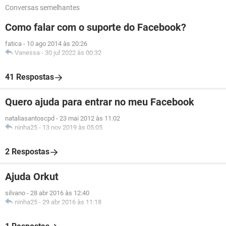
Conversas semelhantes
Como falar com o suporte do Facebook?
fatica
-
10 ago 2014 às 20:26
Vanessa
-
30 jul 2022 às 00:32
41 Respostas
Quero ajuda para entrar no meu Facebook
nataliasantoscpd
-
23 mai 2012 às 11:02
ninha25
-
13 nov 2019 às 05:05
2 Respostas
Ajuda Orkut
silvano
-
28 abr 2016 às 12:40
ninha25
-
29 abr 2016 às 11:18