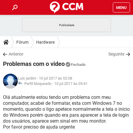
MENU
INÍCIO
JOGOS
WHATSAPP
DICAS
Fórum
Hardware
CELULAR
FACEBOOK
JOGOS
WHATSAPP
DOWNLOADS
Anterior
Seguinte
OUTLOOK
EXCEL
CELULAR
FACEBOOK
Problemas com o video
INSTAGRAM
JOGOS
GMAIL
WHATSAPP
Fechado
FÓRUM
OUTLOOK
EXCEL
GUIA DE COMPRAS
CELULAR
FACEBOOK
Luis jardini
- 10 jul 2017 às 02:08
INSTAGRAM
JOGOS
GMAIL
WHATSAPP
GLOSSÁRIO
Perfil bloqueado -
10 jul 2017 às 05:41
OUTLOOK
EXCEL
GUIA DE COMPRAS
CELULAR
FACEBOOK
INSTAGRAM
JOGOS
GMAIL
WHATSAPP
Olá atualmente estou tendo um problema com meu
OUTLOOK
EXCEL
computador, acabei de formatar, esta com Windows 7 no
GUIA DE COMPRAS
CELULAR
FACEBOOK
momento, quando o ligo apetece normalmente a tela o início
INSTAGRAM
GMAIL
do Windows porém quando era para aparecer a tela de login
OUTLOOK
EXCEL
GUIA DE COMPRAS
dos usuários, aparece sem sinal em meu monitor.
INSTAGRAM
GMAIL
Por favor preciso de ajuda urgente