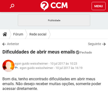
MENU
INÍCIO
JOGOS
WHATSAPP
DICAS
Fórum
Rede social
CELULAR
FACEBOOK
JOGOS
WHATSAPP
DOWNLOADS
Anterior
Seguinte
OUTLOOK
EXCEL
CELULAR
FACEBOOK
Dificuldades de abrir meus emails
INSTAGRAM
JOGOS
GMAIL
WHATSAPP
Fechado
FÓRUM
OUTLOOK
EXCEL
GUIA DE COMPRAS
CELULAR
FACEBOOK
egon guido weissheimer
- 10 jul 2017 às 10:23
INSTAGRAM
JOGOS
GMAIL
WHATSAPP
GLOSSÁRIO
egon guido weissheimer -
10 jul 2017 às 16:19
OUTLOOK
EXCEL
GUIA DE COMPRAS
CELULAR
FACEBOOK
INSTAGRAM
JOGOS
GMAIL
WHATSAPP
Bom dia, tenho encontrado dificuldades em abrir meus
OUTLOOK
EXCEL
emails. Não desejo receber muitas opções, somente poder
GUIA DE COMPRAS
CELULAR
FACEBOOK
acessar diretamente.
INSTAGRAM
GMAIL
OUTLOOK
EXCEL
GUIA DE COMPRAS
INSTAGRAM
GMAIL