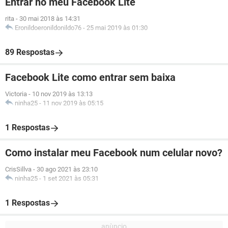
Entrar no meu Facebook Lite
rita
-
30 mai 2018 às 14:31
Eronildoeronildonildo76
-
25 mai 2019 às 01:30
89 Respostas
Facebook Lite como entrar sem baixa
Victoria
-
10 nov 2019 às 13:13
ninha25
-
11 nov 2019 às 05:15
1 Respostas
Como instalar meu Facebook num celular novo?
CrisSillva
-
30 ago 2021 às 23:10
ninha25
-
1 set 2021 às 05:31
1 Respostas