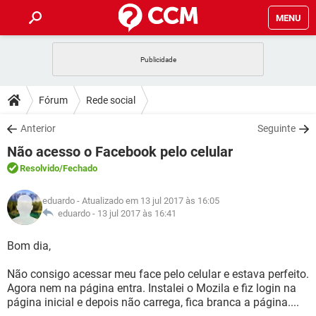
MENU
INÍCIO
JOGOS
WHATSAPP
DICAS
Fórum
Rede social
CELULAR
FACEBOOK
JOGOS
WHATSAPP
DOWNLOADS
Anterior
Seguinte
OUTLOOK
EXCEL
CELULAR
FACEBOOK
Não acesso o Facebook pelo celular
INSTAGRAM
JOGOS
GMAIL
WHATSAPP
FÓRUM
OUTLOOK
EXCEL
Resolvido
/Fechado
GUIA DE COMPRAS
CELULAR
FACEBOOK
INSTAGRAM
JOGOS
GMAIL
WHATSAPP
GLOSSÁRIO
OUTLOOK
eduardo
- Atualizado em 13 jul 2017 às 16:05
EXCEL
GUIA DE COMPRAS
CELULAR
FACEBOOK
eduardo -
13 jul 2017 às 16:41
INSTAGRAM
JOGOS
GMAIL
WHATSAPP
OUTLOOK
EXCEL
Bom dia,
GUIA DE COMPRAS
CELULAR
FACEBOOK
INSTAGRAM
GMAIL
Não consigo acessar meu face pelo celular e estava perfeito.
OUTLOOK
EXCEL
GUIA DE COMPRAS
Agora nem na página entra. Instalei o Mozila e fiz login na
INSTAGRAM
GMAIL
página inicial e depois não carrega, fica branca a página....