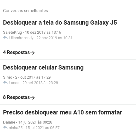
Conversas semelhantes
Desbloquear a tela do Samsung Galaxy J5
SaleteKrug
-
10 dez 2018 às 13:16
Liliandrezandy
-
22 nov 2019 às 10:31
4 Respostas
Desbloquear celular Samsung
Silvio
-
27 out 2017 às 17:29
Lucas
-
29 set 2018 às 23:28
8 Respostas
Preciso desbloquear meu A10 sem formatar
Daiane
-
14 jul 2021 às 09:28
ninha25
-
15 jul 2021 às 06:57