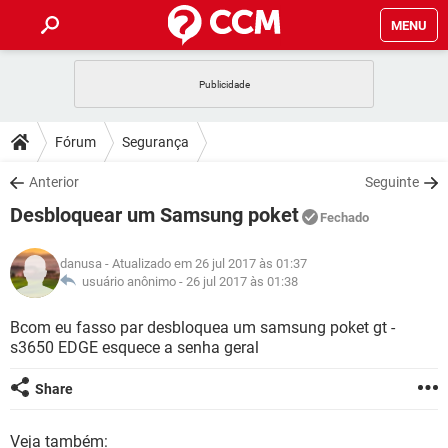
MENU
INÍCIO
JOGOS
WHATSAPP
DICAS
Fórum
Segurança
CELULAR
FACEBOOK
JOGOS
WHATSAPP
DOWNLOADS
Anterior
Seguinte
OUTLOOK
EXCEL
CELULAR
FACEBOOK
Desbloquear um Samsung poket
INSTAGRAM
JOGOS
GMAIL
WHATSAPP
Fechado
FÓRUM
OUTLOOK
EXCEL
GUIA DE COMPRAS
CELULAR
FACEBOOK
danusa
- Atualizado em 26 jul 2017 às 01:37
INSTAGRAM
JOGOS
GMAIL
WHATSAPP
GLOSSÁRIO
usuário anônimo -
26 jul 2017 às 01:38
OUTLOOK
EXCEL
GUIA DE COMPRAS
CELULAR
FACEBOOK
INSTAGRAM
JOGOS
GMAIL
WHATSAPP
Bcom eu fasso par desbloquea um samsung poket gt -
OUTLOOK
EXCEL
s3650 EDGE esquece a senha geral
GUIA DE COMPRAS
CELULAR
FACEBOOK
INSTAGRAM
GMAIL
OUTLOOK
EXCEL
Share
GUIA DE COMPRAS
INSTAGRAM
GMAIL
Veja também: