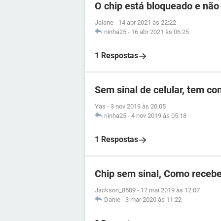
O chip está bloqueado e não
Jaiane
-
14 abr 2021 às 22:22
ninha25
-
16 abr 2021 às 06:25
1 Respostas
Sem sinal de celular, tem c
Yas
-
3 nov 2019 às 20:05
ninha25
-
4 nov 2019 às 05:18
1 Respostas
Chip sem sinal, Como recebe
Jackson_8509
-
17 mai 2019 às 12:07
Danie
-
3 mar 2020 às 11:22