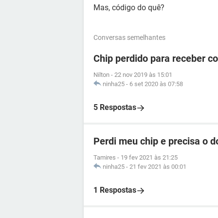
Mas, código do quê?
Conversas semelhantes
Chip perdido para receber c
Nilton
-
22 nov 2019 às 15:01
ninha25
-
6 set 2020 às 07:58
5 Respostas
Perdi meu chip e precisa o 
Tamires
-
19 fev 2021 às 21:25
ninha25
-
21 fev 2021 às 00:01
1 Respostas