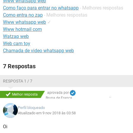
́Www whatsapp web
GUIA DE COMPRAS
Como faço para entrar no whatsapp
- Melhores respostas
Como entra no zap
- Melhores respostas
Www whatsapp web
✓
Www hotmail com
Watzap web
Web cam toy
Chamada de video whatsapp web
7 Respostas
RESPOSTA 1 / 7
aprovada por
Melhor resposta
Bruna de França
Perfil bloqueado
Atualizado em 9 nov 2018 às 03:58
Oi