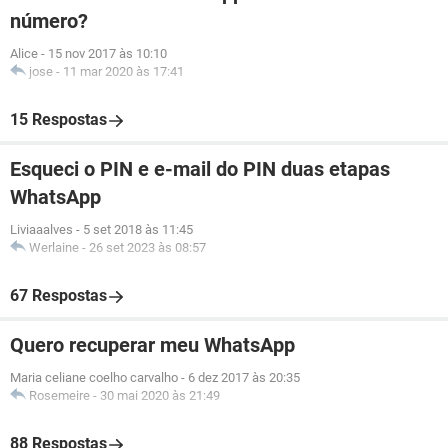
número?
Alice
-
15 nov 2017 às 10:10
jose
-
11 mar 2020 às 17:41
15 Respostas
Esqueci o PIN e e-mail do PIN duas etapas
WhatsApp
Liviaaalves
-
5 set 2018 às 11:45
Werlaine
-
26 set 2023 às 08:57
67 Respostas
Quero recuperar meu WhatsApp
Maria celiane coelho carvalho
-
6 dez 2017 às 20:35
Rosemeire
-
30 mai 2020 às 21:49
88 Respostas