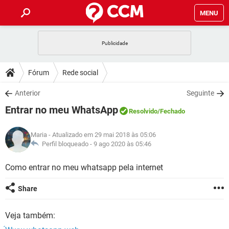
MENU
INÍCIO
JOGOS
WHATSAPP
DICAS
Fórum
Rede social
CELULAR
FACEBOOK
JOGOS
WHATSAPP
DOWNLOADS
Anterior
Seguinte
OUTLOOK
EXCEL
CELULAR
FACEBOOK
Entrar no meu WhatsApp
INSTAGRAM
JOGOS
GMAIL
WHATSAPP
Resolvido
/Fechado
FÓRUM
OUTLOOK
EXCEL
GUIA DE COMPRAS
CELULAR
FACEBOOK
Maria
- Atualizado em 29 mai 2018 às 05:06
INSTAGRAM
JOGOS
GMAIL
WHATSAPP
GLOSSÁRIO
Perfil bloqueado -
9 ago 2020 às 05:46
OUTLOOK
EXCEL
GUIA DE COMPRAS
CELULAR
FACEBOOK
INSTAGRAM
JOGOS
GMAIL
WHATSAPP
Como entrar no meu whatsapp pela internet
OUTLOOK
EXCEL
GUIA DE COMPRAS
CELULAR
FACEBOOK
Share
INSTAGRAM
GMAIL
OUTLOOK
EXCEL
GUIA DE COMPRAS
Veja também:
INSTAGRAM
GMAIL