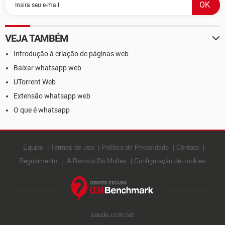
VEJA TAMBÉM
Introdução à criação de páginas web
Baixar whatsapp web
UTorrent Web
Extensão whatsapp web
O que é whatsapp
Equipe
Termos de uso
Política de Privacidade
Contato
Regulamento
A Revista Da Mulher
Configuração de cookies
saude.ccm.net