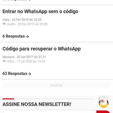
Entrar no WhatsApp sem o código
clary
-
23 fev 2018 às 22:33
pedro
-
25 fev 2019 às 23:06
6 Respostas
Código para recuperar o WhatsApp
Mariana
-
30 set 2017 às 21:31
Gilza
-
17 jul 2020 às 16:26
63 Respostas
ASSINE NOSSA NEWSLETTER!