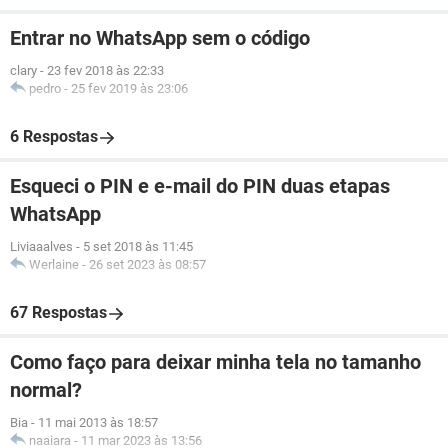
Entrar no WhatsApp sem o código
clary
-
23 fev 2018 às 22:33
pedro
-
25 fev 2019 às 23:06
6 Respostas
Esqueci o PIN e e-mail do PIN duas etapas
WhatsApp
Liviaaalves
-
5 set 2018 às 11:45
Werlaine
-
26 set 2023 às 08:57
67 Respostas
Como faço para deixar minha tela no tamanho
normal?
Bia
-
11 mai 2013 às 18:57
naaiara
-
11 mar 2023 às 13:56