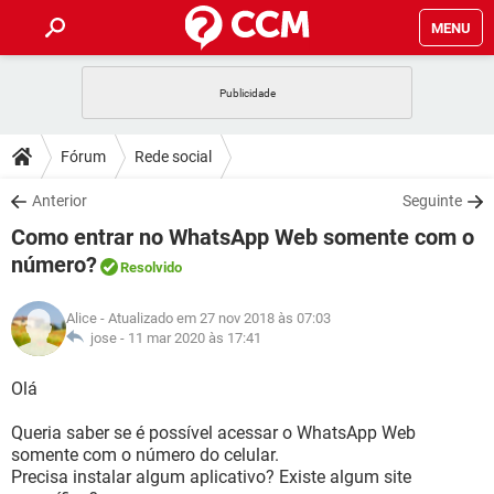
MENU
INÍCIO
JOGOS
WHATSAPP
DICAS
Fórum
Rede social
CELULAR
FACEBOOK
JOGOS
WHATSAPP
DOWNLOADS
Anterior
Seguinte
OUTLOOK
EXCEL
CELULAR
FACEBOOK
Como entrar no WhatsApp Web somente com o
INSTAGRAM
JOGOS
GMAIL
WHATSAPP
FÓRUM
OUTLOOK
EXCEL
número?
Resolvido
GUIA DE COMPRAS
CELULAR
FACEBOOK
INSTAGRAM
JOGOS
GMAIL
WHATSAPP
GLOSSÁRIO
OUTLOOK
EXCEL
Alice
- Atualizado em 27 nov 2018 às 07:03
GUIA DE COMPRAS
CELULAR
FACEBOOK
jose -
11 mar 2020 às 17:41
INSTAGRAM
JOGOS
GMAIL
WHATSAPP
OUTLOOK
EXCEL
Olá
GUIA DE COMPRAS
CELULAR
FACEBOOK
INSTAGRAM
GMAIL
OUTLOOK
EXCEL
Queria saber se é possível acessar o WhatsApp Web
GUIA DE COMPRAS
somente com o número do celular.
INSTAGRAM
GMAIL
Precisa instalar algum aplicativo? Existe algum site