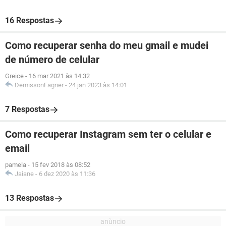
16 Respostas
Como recuperar senha do meu gmail e mudei
de número de celular
Greice
-
16 mar 2021 às 14:32
DemissonFagner
-
24 jan 2023 às 14:01
7 Respostas
Como recuperar Instagram sem ter o celular e
email
pamela
-
15 fev 2018 às 08:52
Jaiane
-
6 dez 2020 às 11:36
13 Respostas