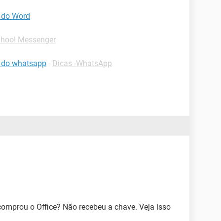
o do Word
ahoo! Messenger
o do whatsapp
-
Dicas -WhatsApp
omprou o Office? Não recebeu a chave. Veja isso