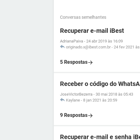
Conversas semelhantes
Recuperar e-mail iBest
AdrianaPaiva
-
24 abr 2019 às 16:09
originado.x@ibest.com.br
-
24 fev 2021 às
5 Respostas
Receber o código do WhatsA
JoseVictorBezerra
-
30 mai 2018 às 05:43
Kaylane
-
8 jan 2021 às 20:59
9 Respostas
Recuperar e-mail e senha iB