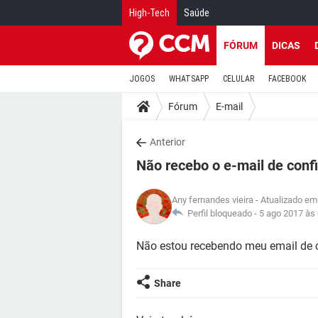
High-Tech
Saúde
FÓRUM
DICAS
JOGOS
WHATSAPP
CELULAR
FACEBOOK
Fórum
E-mail
Anterior
Não recebo o e-mail de con
Any fernandes vieira
- Atualizado em
Perfil bloqueado -
5 ago 2017 às
Não estou recebendo meu email de 
Share