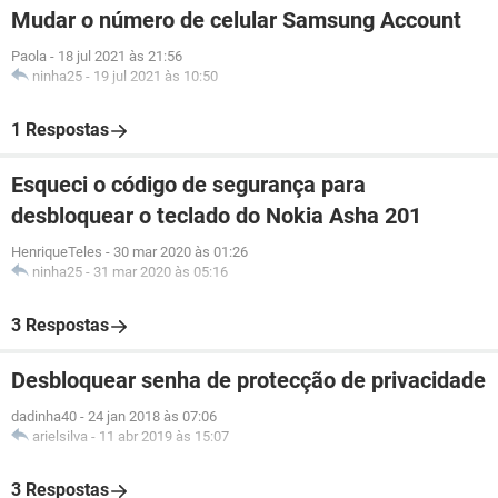
Mudar o número de celular Samsung Account
Paola
-
18 jul 2021 às 21:56
ninha25
-
19 jul 2021 às 10:50
1 Respostas
Esqueci o código de segurança para
desbloquear o teclado do Nokia Asha 201
HenriqueTeles
-
30 mar 2020 às 01:26
ninha25
-
31 mar 2020 às 05:16
3 Respostas
Desbloquear senha de protecção de privacidade
dadinha40
-
24 jan 2018 às 07:06
arielsilva
-
11 abr 2019 às 15:07
3 Respostas