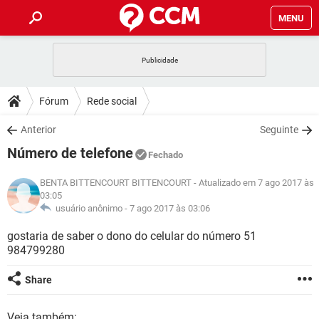
MENU
INÍCIO
JOGOS
WHATSAPP
DICAS
Fórum
Rede social
CELULAR
FACEBOOK
JOGOS
WHATSAPP
DOWNLOADS
Anterior
Seguinte
OUTLOOK
EXCEL
CELULAR
FACEBOOK
Número de telefone
INSTAGRAM
JOGOS
GMAIL
WHATSAPP
Fechado
FÓRUM
OUTLOOK
EXCEL
GUIA DE COMPRAS
CELULAR
FACEBOOK
BENTA BITTENCOURT BITTENCOURT
- Atualizado em 7 ago 2017 às
INSTAGRAM
JOGOS
GMAIL
WHATSAPP
03:05
GLOSSÁRIO
OUTLOOK
EXCEL
usuário anônimo -
7 ago 2017 às 03:06
GUIA DE COMPRAS
CELULAR
FACEBOOK
INSTAGRAM
JOGOS
GMAIL
WHATSAPP
gostaria de saber o dono do celular do número 51
OUTLOOK
EXCEL
984799280
GUIA DE COMPRAS
CELULAR
FACEBOOK
INSTAGRAM
GMAIL
OUTLOOK
EXCEL
Share
GUIA DE COMPRAS
INSTAGRAM
GMAIL
Veja também: