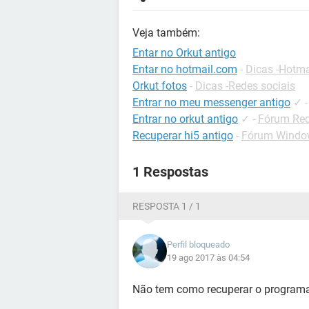
Veja também:
Entar no Orkut antigo
Entar no hotmail.com
-
Dicas -Hotma
Orkut fotos
-
Dicas -Redes sociais
Entrar no meu messenger antigo
✓
Entrar no orkut antigo
✓
-
Fórum Red
Recuperar hi5 antigo
-
Fórum Windo
1 Respostas
RESPOSTA 1 / 1
Perfil bloqueado
19 ago 2017 às 04:54
Não tem como recuperar o programa 