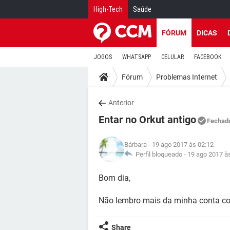
High-Tech
Saúde
FÓRUM
DICAS
JOGOS
WHATSAPP
CELULAR
FACEBOOK
Fórum
Problemas Internet
Anterior
Entar no Orkut antigo
Fechad
Bárbara
- 19 ago 2017 às 02:12
Perfil bloqueado -
19 ago 2017 à
Bom dia,
Não lembro mais da minha conta co
Share