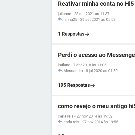
Reativar minha conta no Hi5
julianne
-
28 set 2021 às 11:37
ninha25
-
29 set 2021 às 05:52
1 Respostas
Perdi o acesso ao Messenge
kailane
-
7 abr 2018 às 11:05
Alessandra
-
8 jul 2020 às 01:50
195 Respostas
como revejo o meu antigo hi
carla reis
-
27 nov 2014 às 19:52
carla reis
-
27 nov 2014 às 19:55