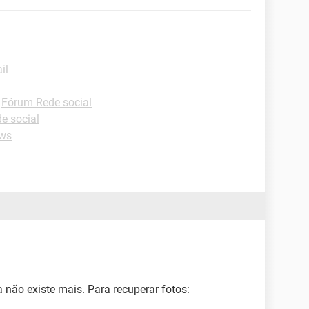
il
-
Fórum Rede social
e social
ws
não existe mais. Para recuperar fotos: