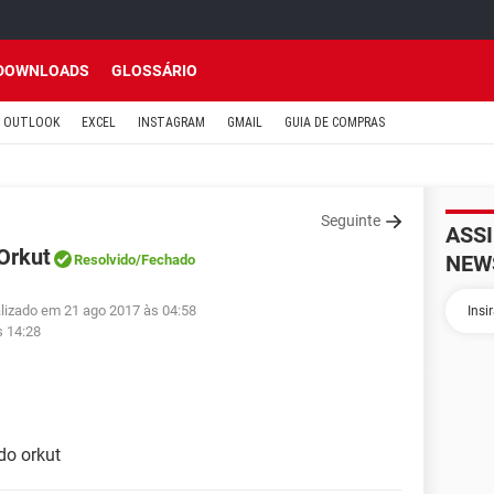
DOWNLOADS
GLOSSÁRIO
OUTLOOK
EXCEL
INSTAGRAM
GMAIL
GUIA DE COMPRAS
Seguinte
ASS
Orkut
NEW
Resolvido
/Fechado
alizado em 21 ago 2017 às 04:58
s 14:28
do orkut