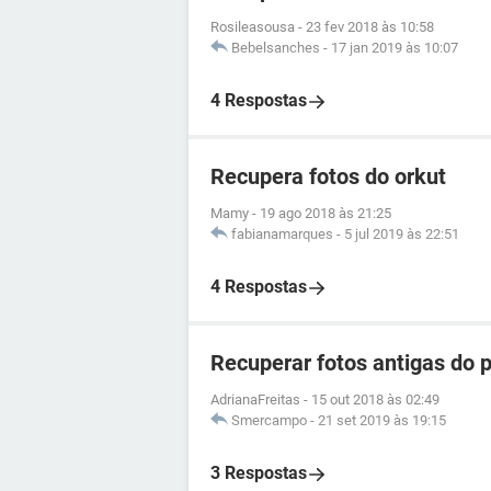
Rosileasousa
-
23 fev 2018 às 10:58
Bebelsanches
-
17 jan 2019 às 10:07
4 Respostas
Recupera fotos do orkut
Mamy
-
19 ago 2018 às 21:25
fabianamarques
-
5 jul 2019 às 22:51
4 Respostas
Recuperar fotos antigas do 
AdrianaFreitas
-
15 out 2018 às 02:49
Smercampo
-
21 set 2019 às 19:15
3 Respostas