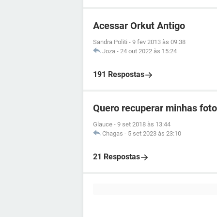
Acessar Orkut Antigo
Sandra Politi
-
9 fev 2013 às 09:38
Joza
-
24 out 2022 às 15:24
191 Respostas
Quero recuperar minhas foto
Glauce
-
9 set 2018 às 13:44
Chagas
-
5 set 2023 às 23:10
21 Respostas