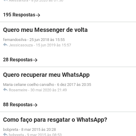
Alessandra
-
8 jul 2020 às 01:50
195 Respostas
Quero meu Messenger de volta
fernandosilva
-
25 jun 2018 às 15:55
Jessicasouza
-
15 jun 2019 às 15:57
28 Respostas
Quero recuperar meu WhatsApp
Maria celiane coelho carvalho
-
6 dez 2017 às 20:35
Rosemeire
-
30 mai 2020 às 21:49
88 Respostas
Como faço para resgatar o WhatsApp?
bobpreta
-
8 mar 2015 às 20:28
bobpreta
-
9 mar 2015 às 08:53