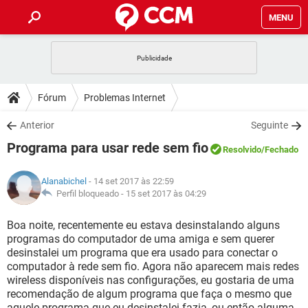
MENU
INÍCIO
JOGOS
WHATSAPP
DICAS
Fórum
Problemas Internet
CELULAR
FACEBOOK
JOGOS
WHATSAPP
DOWNLOADS
Anterior
Seguinte
OUTLOOK
EXCEL
CELULAR
FACEBOOK
Programa para usar rede sem fio
INSTAGRAM
JOGOS
GMAIL
WHATSAPP
Resolvido
/Fechado
FÓRUM
OUTLOOK
EXCEL
GUIA DE COMPRAS
CELULAR
FACEBOOK
Alanabichel
- 14 set 2017 às 22:59
INSTAGRAM
JOGOS
GMAIL
WHATSAPP
GLOSSÁRIO
Perfil bloqueado -
15 set 2017 às 04:29
OUTLOOK
EXCEL
GUIA DE COMPRAS
CELULAR
FACEBOOK
INSTAGRAM
JOGOS
GMAIL
WHATSAPP
Boa noite, recentemente eu estava desinstalando alguns
OUTLOOK
EXCEL
programas do computador de uma amiga e sem querer
GUIA DE COMPRAS
CELULAR
FACEBOOK
desinstalei um programa que era usado para conectar o
INSTAGRAM
GMAIL
computador à rede sem fio. Agora não aparecem mais redes
OUTLOOK
EXCEL
GUIA DE COMPRAS
wireless disponíveis nas configurações, eu gostaria de uma
INSTAGRAM
GMAIL
recomendação de algum programa que faça o mesmo que
aquele programa que eu desinstalei fazia, ou então alguma