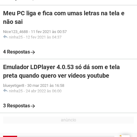
Meu PC liga e fica com umas letras na tela e
não sai
Nice123_4688
-
11 fev 2021 às 00:57
ninha25
-
12 fev 2021 às 04:37
4 Respostas
Emulador LDPlayer 4.0.53 só dá som e tela
preta quando quero ver videos youtube
blueyetiger8
-
30 mar 2021 às 16:58
ninha25
-
24 abr 2022 às 06:00
3 Respostas