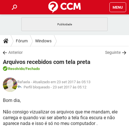
MENU
INÍCIO
JOGOS
WHATSAPP
DICAS
Fórum
Windows
CELULAR
FACEBOOK
JOGOS
WHATSAPP
DOWNLOADS
Anterior
Seguinte
OUTLOOK
EXCEL
CELULAR
FACEBOOK
Arquivos recebidos com tela preta
INSTAGRAM
JOGOS
GMAIL
WHATSAPP
FÓRUM
OUTLOOK
EXCEL
Resolvido
/Fechado
GUIA DE COMPRAS
CELULAR
FACEBOOK
INSTAGRAM
JOGOS
GMAIL
WHATSAPP
GLOSSÁRIO
OUTLOOK
Rafaela
- Atualizado em 23 set 2017 às 05:13
EXCEL
GUIA DE COMPRAS
CELULAR
FACEBOOK
Perfil bloqueado -
23 set 2017 às 05:12
INSTAGRAM
JOGOS
GMAIL
WHATSAPP
OUTLOOK
EXCEL
Bom dia,
GUIA DE COMPRAS
CELULAR
FACEBOOK
INSTAGRAM
GMAIL
Não consigo vizualizar os arquivos que me mandam, ele
OUTLOOK
EXCEL
GUIA DE COMPRAS
carrega e quando vai ser aberto a tela fica escura e não
INSTAGRAM
GMAIL
aparece nada e isso é só no meu computador .