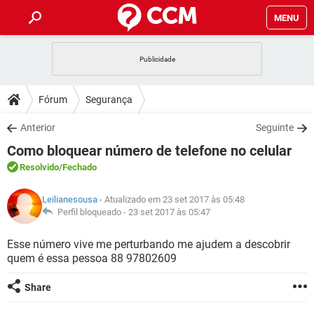
MENU
INÍCIO
JOGOS
WHATSAPP
DICAS
Fórum
Segurança
CELULAR
FACEBOOK
JOGOS
WHATSAPP
DOWNLOADS
Anterior
Seguinte
OUTLOOK
EXCEL
CELULAR
FACEBOOK
Como bloquear número de telefone no celular
INSTAGRAM
JOGOS
GMAIL
WHATSAPP
FÓRUM
OUTLOOK
EXCEL
Resolvido
/Fechado
GUIA DE COMPRAS
CELULAR
FACEBOOK
INSTAGRAM
JOGOS
GMAIL
WHATSAPP
GLOSSÁRIO
OUTLOOK
Leilianesousa
- Atualizado em 23 set 2017 às 05:48
EXCEL
GUIA DE COMPRAS
CELULAR
FACEBOOK
Perfil bloqueado -
23 set 2017 às 05:47
INSTAGRAM
JOGOS
GMAIL
WHATSAPP
OUTLOOK
EXCEL
Esse número vive me perturbando me ajudem a descobrir
GUIA DE COMPRAS
CELULAR
FACEBOOK
quem é essa pessoa 88 97802609
INSTAGRAM
GMAIL
OUTLOOK
EXCEL
GUIA DE COMPRAS
Share
INSTAGRAM
GMAIL