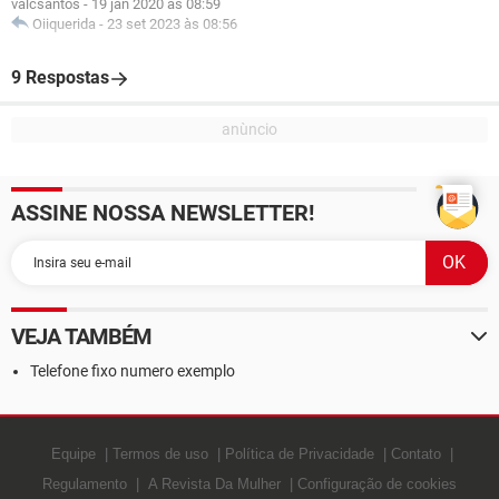
valcsantos
-
19 jan 2020 às 08:59
Oiiquerida
-
23 set 2023 às 08:56
9 Respostas
ASSINE NOSSA NEWSLETTER!
VEJA TAMBÉM
Telefone fixo numero exemplo
Equipe
Termos de uso
Política de Privacidade
Contato
Regulamento
A Revista Da Mulher
Configuração de cookies