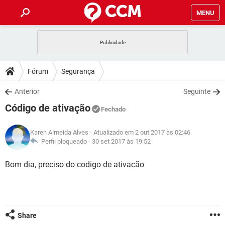
MENU
INÍCIO
JOGOS
WHATSAPP
DICAS
Fórum
Segurança
CELULAR
FACEBOOK
JOGOS
WHATSAPP
DOWNLOADS
Anterior
Seguinte
OUTLOOK
EXCEL
CELULAR
FACEBOOK
Código de ativação
INSTAGRAM
JOGOS
GMAIL
WHATSAPP
Fechado
FÓRUM
OUTLOOK
EXCEL
GUIA DE COMPRAS
CELULAR
FACEBOOK
Karen Almeida Alves
- Atualizado em 2 out 2017 às 02:46
INSTAGRAM
JOGOS
GMAIL
WHATSAPP
GLOSSÁRIO
Perfil bloqueado -
30 set 2017 às 19:52
OUTLOOK
EXCEL
GUIA DE COMPRAS
CELULAR
FACEBOOK
INSTAGRAM
JOGOS
GMAIL
WHATSAPP
Bom dia, preciso do codigo de ativacão
OUTLOOK
EXCEL
GUIA DE COMPRAS
CELULAR
FACEBOOK
INSTAGRAM
GMAIL
OUTLOOK
EXCEL
GUIA DE COMPRAS
INSTAGRAM
GMAIL
Share