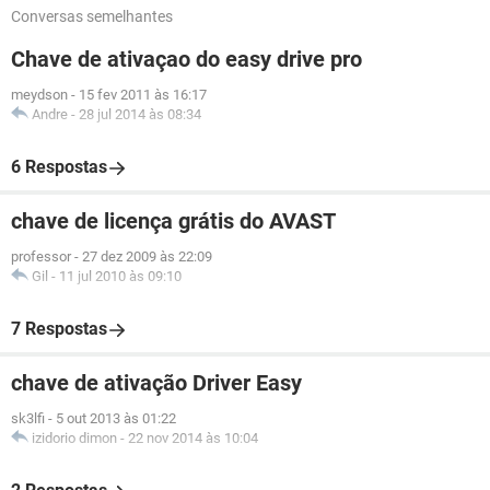
Conversas semelhantes
Chave de ativaçao do easy drive pro
meydson
-
15 fev 2011 às 16:17
Andre
-
28 jul 2014 às 08:34
6 Respostas
chave de licença grátis do AVAST
professor
-
27 dez 2009 às 22:09
Gil
-
11 jul 2010 às 09:10
7 Respostas
chave de ativação Driver Easy
sk3lfi
-
5 out 2013 às 01:22
izidorio dimon
-
22 nov 2014 às 10:04