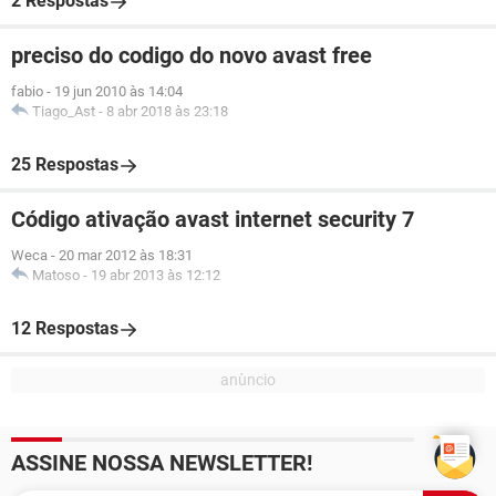
2 Respostas
preciso do codigo do novo avast free
fabio
-
19 jun 2010 às 14:04
Tiago_Ast
-
8 abr 2018 às 23:18
25 Respostas
Código ativação avast internet security 7
Weca
-
20 mar 2012 às 18:31
Matoso
-
19 abr 2013 às 12:12
12 Respostas
ASSINE NOSSA NEWSLETTER!