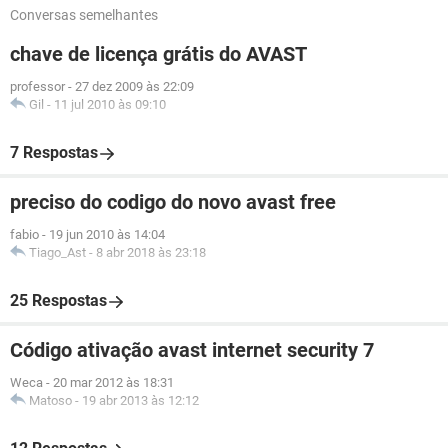
Conversas semelhantes
chave de licença grátis do AVAST
professor
-
27 dez 2009 às 22:09
Gil
-
11 jul 2010 às 09:10
7 Respostas
preciso do codigo do novo avast free
fabio
-
19 jun 2010 às 14:04
Tiago_Ast
-
8 abr 2018 às 23:18
25 Respostas
Código ativação avast internet security 7
Weca
-
20 mar 2012 às 18:31
Matoso
-
19 abr 2013 às 12:12