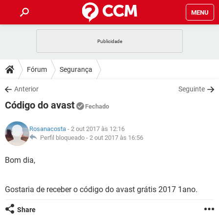
MENU
INÍCIO
JOGOS
WHATSAPP
DICAS
Fórum
Segurança
CELULAR
FACEBOOK
JOGOS
WHATSAPP
DOWNLOADS
Anterior
Seguinte
OUTLOOK
EXCEL
CELULAR
FACEBOOK
Código do avast
INSTAGRAM
JOGOS
GMAIL
WHATSAPP
Fechado
FÓRUM
OUTLOOK
EXCEL
GUIA DE COMPRAS
CELULAR
FACEBOOK
Rosanacosta
- 2 out 2017 às 12:16
INSTAGRAM
JOGOS
GMAIL
WHATSAPP
GLOSSÁRIO
Perfil bloqueado -
2 out 2017 às 16:56
OUTLOOK
EXCEL
GUIA DE COMPRAS
CELULAR
FACEBOOK
INSTAGRAM
JOGOS
GMAIL
WHATSAPP
Bom dia,
OUTLOOK
EXCEL
GUIA DE COMPRAS
CELULAR
FACEBOOK
INSTAGRAM
GMAIL
Gostaria de receber o código do avast grátis 2017 1ano.
OUTLOOK
EXCEL
GUIA DE COMPRAS
INSTAGRAM
GMAIL
Share