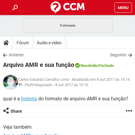
MENU
INÍCIO
JOGOS
WHATSAPP
DICAS
Fórum
Áudio e vídeo
CELULAR
FACEBOOK
JOGOS
WHATSAPP
DOWNLOADS
Anterior
Seguinte
OUTLOOK
EXCEL
CELULAR
FACEBOOK
Arquivo AMR e sua função
INSTAGRAM
JOGOS
GMAIL
WHATSAPP
Resolvido
/Fechado
FÓRUM
OUTLOOK
EXCEL
GUIA DE COMPRAS
CELULAR
FACEBOOK
Carlos Eduardo Carvalho Lima
- Atualizado em 8 out 2017 às 19:16
INSTAGRAM
JOGOS
GMAIL
WHATSAPP
GLOSSÁRIO
Perfil bloqueado -
8 out 2017 às 19:16
OUTLOOK
EXCEL
GUIA DE COMPRAS
CELULAR
FACEBOOK
INSTAGRAM
JOGOS
GMAIL
WHATSAPP
qual é a
historia
do formato de arquivo AMR e sua função?
OUTLOOK
EXCEL
GUIA DE COMPRAS
CELULAR
FACEBOOK
Share
INSTAGRAM
GMAIL
OUTLOOK
EXCEL
GUIA DE COMPRAS
Veja também:
INSTAGRAM
GMAIL