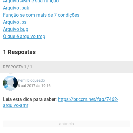
Arquivo AMR e sua função
GUIA DE COMPRAS
Arquivo .bak
Função se com mais de 7 condições
Arquivo .ps
Arquivo bup
O que é arquivo tmp
1 Respostas
RESPOSTA 1 / 1
Perfil bloqueado
8 out 2017 às 19:16
Leia esta dica para saber:
https://br.ccm.net/faq/7462-
arquivo-amr