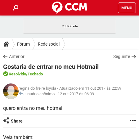
MENU
INÍCIO
JOGOS
WHATSAPP
DICAS
Fórum
Rede social
CELULAR
FACEBOOK
JOGOS
WHATSAPP
DOWNLOADS
Anterior
Seguinte
OUTLOOK
EXCEL
CELULAR
FACEBOOK
Gostaria de entrar no meu Hotmail
INSTAGRAM
JOGOS
GMAIL
WHATSAPP
FÓRUM
OUTLOOK
EXCEL
Resolvido
/Fechado
GUIA DE COMPRAS
CELULAR
FACEBOOK
INSTAGRAM
JOGOS
GMAIL
WHATSAPP
GLOSSÁRIO
OUTLOOK
reginaldo freire loyola
- Atualizado em 11 out 2017 às 22:59
EXCEL
GUIA DE COMPRAS
CELULAR
FACEBOOK
usuário anônimo -
12 out 2017 às 06:09
INSTAGRAM
JOGOS
GMAIL
WHATSAPP
OUTLOOK
EXCEL
quero entra no meu hotmail
GUIA DE COMPRAS
CELULAR
FACEBOOK
INSTAGRAM
GMAIL
OUTLOOK
EXCEL
Share
GUIA DE COMPRAS
INSTAGRAM
GMAIL
Veja também: