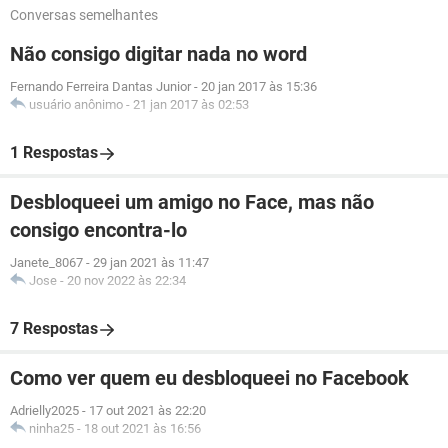
Conversas semelhantes
Não consigo digitar nada no word
Fernando Ferreira Dantas Junior
-
20 jan 2017 às 15:36
usuário anônimo
-
21 jan 2017 às 02:53
1 Respostas
Desbloqueei um amigo no Face, mas não
consigo encontra-lo
Janete_8067
-
29 jan 2021 às 11:47
Jose
-
20 nov 2022 às 22:34
7 Respostas
Como ver quem eu desbloqueei no Facebook
Adrielly2025
-
17 out 2021 às 22:20
ninha25
-
18 out 2021 às 16:56