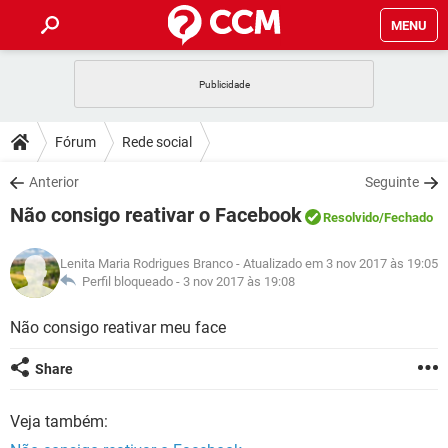
MENU
INÍCIO
JOGOS
WHATSAPP
DICAS
Fórum
Rede social
CELULAR
FACEBOOK
JOGOS
WHATSAPP
DOWNLOADS
Anterior
Seguinte
OUTLOOK
EXCEL
CELULAR
FACEBOOK
Não consigo reativar o Facebook
INSTAGRAM
JOGOS
GMAIL
WHATSAPP
Resolvido
/Fechado
FÓRUM
OUTLOOK
EXCEL
GUIA DE COMPRAS
CELULAR
FACEBOOK
Lenita Maria Rodrigues Branco
- Atualizado em 3 nov 2017 às 19:05
INSTAGRAM
JOGOS
GMAIL
WHATSAPP
GLOSSÁRIO
Perfil bloqueado -
3 nov 2017 às 19:08
OUTLOOK
EXCEL
GUIA DE COMPRAS
CELULAR
FACEBOOK
INSTAGRAM
JOGOS
GMAIL
WHATSAPP
Não consigo reativar meu face
OUTLOOK
EXCEL
GUIA DE COMPRAS
CELULAR
FACEBOOK
Share
INSTAGRAM
GMAIL
OUTLOOK
EXCEL
GUIA DE COMPRAS
Veja também:
INSTAGRAM
GMAIL