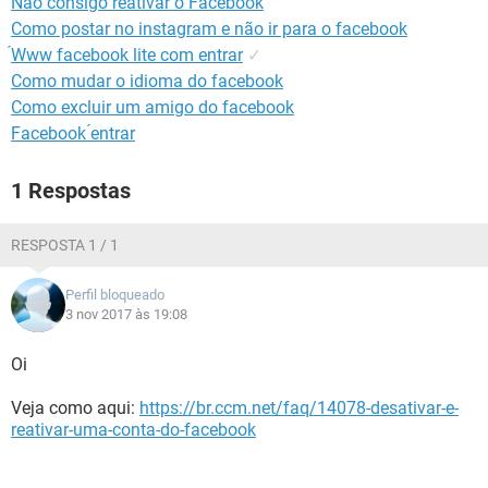
Não consigo reativar o Facebook
GUIA DE COMPRAS
Como postar no instagram e não ir para o facebook
́Www facebook lite com entrar
✓
Como mudar o idioma do facebook
Como excluir um amigo do facebook
Facebook ́entrar
1 Respostas
RESPOSTA 1 / 1
Perfil bloqueado
3 nov 2017 às 19:08
Oi
Veja como aqui:
https://br.ccm.net/faq/14078-desativar-e-
reativar-uma-conta-do-facebook