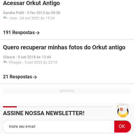
Acessar Orkut Antigo
Sandra Politi
-
9 fev 2013 às 09:38
Joza
-
24 out 2022 às 15:24
191 Respostas
Quero recuperar minhas fotos do Orkut antigo
Glauce
-
9 set 2018 às 13:44
Chagas
-
5 set 2023 às 23:10
21 Respostas
ASSINE NOSSA NEWSLETTER!