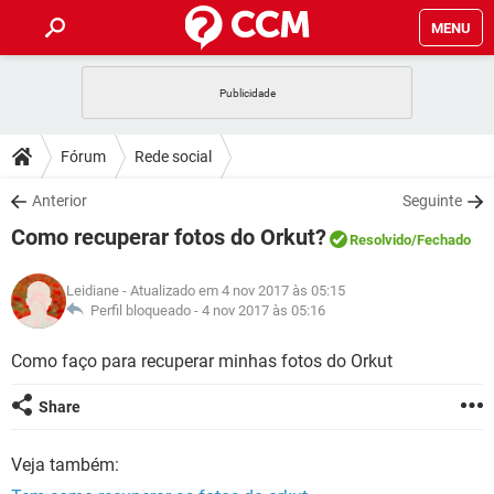
MENU
INÍCIO
JOGOS
WHATSAPP
DICAS
Fórum
Rede social
CELULAR
FACEBOOK
JOGOS
WHATSAPP
DOWNLOADS
Anterior
Seguinte
OUTLOOK
EXCEL
CELULAR
FACEBOOK
Como recuperar fotos do Orkut?
INSTAGRAM
JOGOS
GMAIL
WHATSAPP
Resolvido
/Fechado
FÓRUM
OUTLOOK
EXCEL
GUIA DE COMPRAS
CELULAR
FACEBOOK
Leidiane
- Atualizado em 4 nov 2017 às 05:15
INSTAGRAM
JOGOS
GMAIL
WHATSAPP
GLOSSÁRIO
Perfil bloqueado -
4 nov 2017 às 05:16
OUTLOOK
EXCEL
GUIA DE COMPRAS
CELULAR
FACEBOOK
INSTAGRAM
JOGOS
GMAIL
WHATSAPP
Como faço para recuperar minhas fotos do Orkut
OUTLOOK
EXCEL
GUIA DE COMPRAS
CELULAR
FACEBOOK
Share
INSTAGRAM
GMAIL
OUTLOOK
EXCEL
GUIA DE COMPRAS
Veja também:
INSTAGRAM
GMAIL