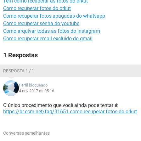
Tem como recuperar as fotos do orkut
GUIA DE COMPRAS
Como recuperar fotos do orkut
Como recuperar fotos apagadas do whatsapp
Como recuperar senha do youtube
Como arquivar todas as fotos do instagram
Como recuperar email excluido do gmail
1 Respostas
RESPOSTA 1 / 1
Perfil bloqueado
4 nov 2017 às 05:16
O único procedimento que você ainda pode tentar é:
https://br.ccm.net/faq/31651-como-recuperar-fotos-do-orkut
Conversas semelhantes