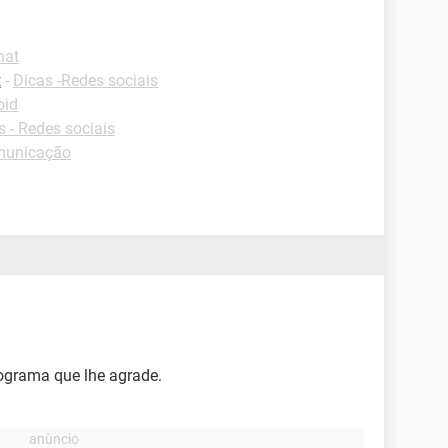
hat
t
-
Dicas -Redes sociais
oid
 - Redes sociais
municação
grama que lhe agrade.