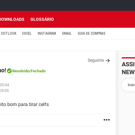
DOWNLOADS
GLOSSÁRIO
OUTLOOK
EXCEL
INSTAGRAM
GMAIL
GUIA DE COMPRAS
Seguinte
ASS
o!
NEW
Resolvido
/Fechado
 05:04
05:05
to bom para tirar celfs