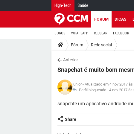
High-Tech
Saúde
FÓRUM
DICAS
JOGOS
WHATSAPP
CELULAR
FACEBOOK
Fórum
Rede social
Anterior
Snapchat é muito bom mesm
junior
- Atualizado em 4 nov 2017 às
Perfil bloqueado -
4 nov 2017 às 
snapchte um aplicativo androide mui
Share