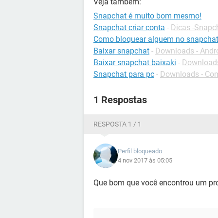
Veja também:
Snapchat é muito bom mesmo!
Snapchat criar conta
-
Dicas -Snapc
Como bloquear alguem no snapcha
Baixar snapchat
-
Downloads - Andr
Baixar snapchat baixaki
-
Downloads
Snapchat para pc
-
Downloads - Co
1 Respostas
RESPOSTA 1 / 1
Perfil bloqueado
4 nov 2017 às 05:05
Que bom que você encontrou um pro