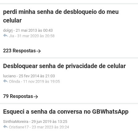
perdi minha senha de desbloqueio do meu
celular
dolgrj
-
21 mai 2013 às 00:43
Jia
-
31 mar 2020 às 20:58
223 Respostas
Desbloquear senha de privacidade de celular
luciano
-
25 fev 2014 às 21:03
Olinda
-
11 nov 2019 às 19:05
79 Respostas
Esqueci a senha da conversa no GBWhatsApp
SinthiaMoreira
-
29 jun 2019 às 13:25
Cristiane17
-
23 mar 2023 às 20:24