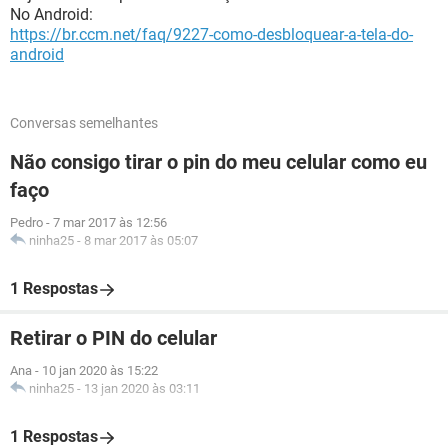
No Android:
https://br.ccm.net/faq/9227-como-desbloquear-a-tela-do-
android
Conversas semelhantes
Não consigo tirar o pin do meu celular como eu
faço
Pedro
-
7 mar 2017 às 12:56
ninha25
-
8 mar 2017 às 05:07
1 Respostas
Retirar o PIN do celular
Ana
-
10 jan 2020 às 15:22
ninha25
-
13 jan 2020 às 03:11
1 Respostas