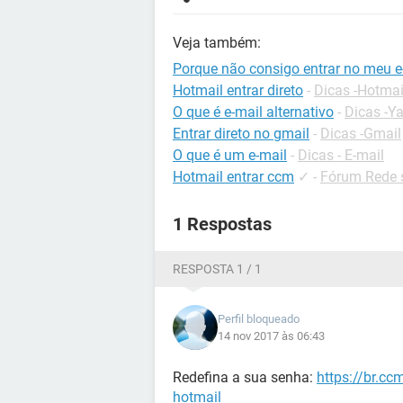
Veja também:
Porque não consigo entrar no meu e
Hotmail entrar direto
-
Dicas -Hotmai
O que é e-mail alternativo
-
Dicas -Y
Entrar direto no gmail
-
Dicas -Gmail
O que é um e-mail
-
Dicas - E-mail
Hotmail entrar ccm
✓
-
Fórum Rede 
1 Respostas
RESPOSTA 1 / 1
Perfil bloqueado
14 nov 2017 às 06:43
Redefina a sua senha:
https://br.c
hotmail