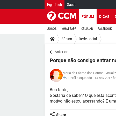
High-Tech
Saúde
FÓRUM
DICAS
JOGOS
WHATSAPP
CELULAR
FACEBOOK
Fórum
Rede social
Anterior
Porque não consigo entrar n
Maria de Fátima dos Santos
- Atuali
Perfil bloqueado -
14 nov 2017 à
Boa tarde,
Gostaria de saber? O que está acon
motivo não estou acessando? E uma
Share