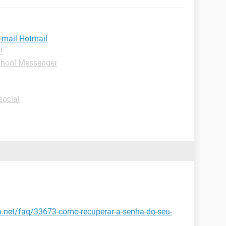
-mail Hotmail
l
ahoo! Messenger
social
cm.net/faq/33673-como-recuperar-a-senha-do-seu-