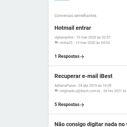
Conversas semelhantes
Hotmail entrar
viphavanhoi
-
13 mar 2020 às 02:57
ninha25
-
13 mar 2020 às 04:03
1 Respostas
Recuperar e-mail iBest
AdrianaPaiva
-
24 abr 2019 às 16:09
originado.x@ibest.com.br
-
24 fev 2021 às
5 Respostas
Não consigo digitar nada no