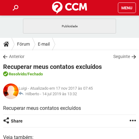
MENU
INÍCIO
JOGOS
WHATSAPP
DICAS
Fórum
E-mail
CELULAR
FACEBOOK
JOGOS
WHATSAPP
DOWNLOADS
Anterior
Seguinte
OUTLOOK
EXCEL
CELULAR
FACEBOOK
Recuperar meus contatos excluídos
INSTAGRAM
JOGOS
GMAIL
WHATSAPP
FÓRUM
OUTLOOK
EXCEL
Resolvido
/Fechado
GUIA DE COMPRAS
CELULAR
FACEBOOK
INSTAGRAM
JOGOS
GMAIL
WHATSAPP
GLOSSÁRIO
OUTLOOK
Luigi
- Atualizado em 17 nov 2017 às 07:45
EXCEL
GUIA DE COMPRAS
CELULAR
FACEBOOK
Hilberto -
14 jul 2019 às 13:32
INSTAGRAM
JOGOS
GMAIL
WHATSAPP
OUTLOOK
EXCEL
Recuperar meus contatos excluídos
GUIA DE COMPRAS
CELULAR
FACEBOOK
INSTAGRAM
GMAIL
OUTLOOK
EXCEL
Share
GUIA DE COMPRAS
INSTAGRAM
GMAIL
Veja também: