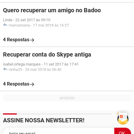
Quero recuperar um amigo no Badoo
Linda
-
22 set 2017 às 09:10
marciamaria
-
17 mai 2018 às 16:27
4 Respostas
Recuperar conta do Skype antiga
isabel.ortega.marques
-
11 set 2017 às 17:41
ninha25
-
26 mar 2018 às 06:40
4 Respostas
ASSINE NOSSA NEWSLETTER!