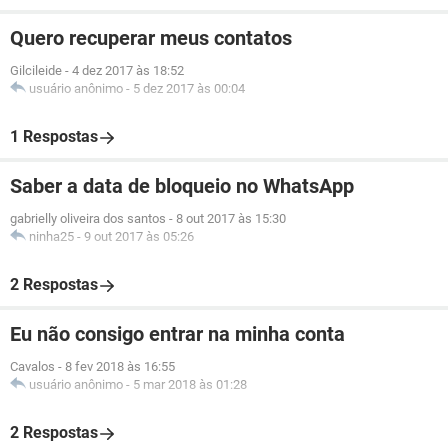
Quero recuperar meus contatos
Gilcileide
-
4 dez 2017 às 18:52
usuário anônimo
-
5 dez 2017 às 00:04
1 Respostas
Saber a data de bloqueio no WhatsApp
gabrielly oliveira dos santos
-
8 out 2017 às 15:30
ninha25
-
9 out 2017 às 05:26
2 Respostas
Eu não consigo entrar na minha conta
Cavalos
-
8 fev 2018 às 16:55
usuário anônimo
-
5 mar 2018 às 01:28
2 Respostas