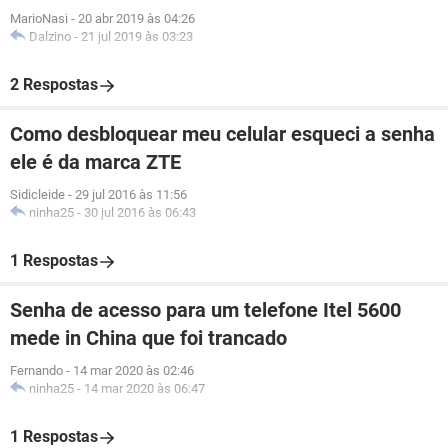
MarioNasi
-
20 abr 2019 às 04:26
Dalzino
-
21 jul 2019 às 03:23
2 Respostas
Como desbloquear meu celular esqueci a senha
ele é da marca ZTE
Sidicleide
-
29 jul 2016 às 11:56
ninha25
-
30 jul 2016 às 06:43
1 Respostas
Senha de acesso para um telefone Itel 5600
mede in China que foi trancado
Fernando
-
14 mar 2020 às 02:46
ninha25
-
14 mar 2020 às 06:47
1 Respostas