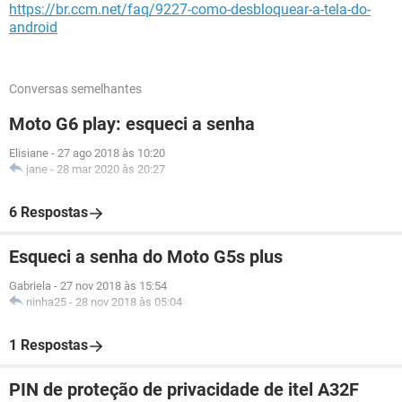
https://br.ccm.net/faq/9227-como-desbloquear-a-tela-do-
android
Conversas semelhantes
Moto G6 play: esqueci a senha
Elisiane
-
27 ago 2018 às 10:20
jane
-
28 mar 2020 às 20:27
6 Respostas
Esqueci a senha do Moto G5s plus
Gabriela
-
27 nov 2018 às 15:54
ninha25
-
28 nov 2018 às 05:04
1 Respostas
PIN de proteção de privacidade de itel A32F