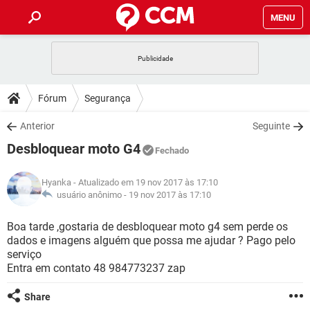
MENU
INÍCIO
JOGOS
WHATSAPP
DICAS
Fórum
Segurança
CELULAR
FACEBOOK
JOGOS
WHATSAPP
DOWNLOADS
Anterior
Seguinte
OUTLOOK
EXCEL
CELULAR
FACEBOOK
Desbloquear moto G4
INSTAGRAM
JOGOS
GMAIL
WHATSAPP
Fechado
FÓRUM
OUTLOOK
EXCEL
GUIA DE COMPRAS
CELULAR
FACEBOOK
Hyanka
- Atualizado em 19 nov 2017 às 17:10
INSTAGRAM
JOGOS
GMAIL
WHATSAPP
GLOSSÁRIO
usuário anônimo -
19 nov 2017 às 17:10
OUTLOOK
EXCEL
GUIA DE COMPRAS
CELULAR
FACEBOOK
INSTAGRAM
JOGOS
GMAIL
WHATSAPP
Boa tarde ,gostaria de desbloquear moto g4 sem perde os
OUTLOOK
EXCEL
dados e imagens alguém que possa me ajudar ? Pago pelo
GUIA DE COMPRAS
CELULAR
FACEBOOK
serviço
INSTAGRAM
GMAIL
Entra em contato 48 984773237 zap
OUTLOOK
EXCEL
GUIA DE COMPRAS
INSTAGRAM
GMAIL
Share