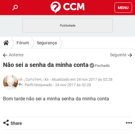
MENU
INÍCIO
JOGOS
WHATSAPP
DICAS
Fórum
Segurança
CELULAR
FACEBOOK
JOGOS
WHATSAPP
DOWNLOADS
Anterior
Seguinte
OUTLOOK
EXCEL
CELULAR
FACEBOOK
Não sei a senha da minha conta
INSTAGRAM
JOGOS
GMAIL
WHATSAPP
Fechado
FÓRUM
OUTLOOK
EXCEL
GUIA DE COMPRAS
CELULAR
FACEBOOK
xX-_CoYoTeH_-Xx
- Atualizado em 24 nov 2017 às 02:28
INSTAGRAM
JOGOS
GMAIL
WHATSAPP
GLOSSÁRIO
Perfil bloqueado -
24 nov 2017 às 02:28
OUTLOOK
EXCEL
GUIA DE COMPRAS
CELULAR
FACEBOOK
INSTAGRAM
JOGOS
GMAIL
WHATSAPP
Bom tarde não sei a minha senha da minha conta
OUTLOOK
EXCEL
GUIA DE COMPRAS
CELULAR
FACEBOOK
INSTAGRAM
GMAIL
OUTLOOK
EXCEL
GUIA DE COMPRAS
Share
INSTAGRAM
GMAIL