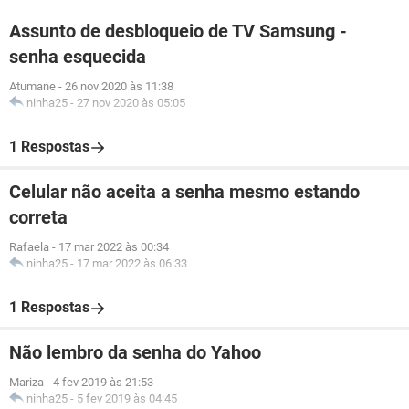
Assunto de desbloqueio de TV Samsung -
senha esquecida
Atumane
-
26 nov 2020 às 11:38
ninha25
-
27 nov 2020 às 05:05
1 Respostas
Celular não aceita a senha mesmo estando
correta
Rafaela
-
17 mar 2022 às 00:34
ninha25
-
17 mar 2022 às 06:33
1 Respostas
Não lembro da senha do Yahoo
Mariza
-
4 fev 2019 às 21:53
ninha25
-
5 fev 2019 às 04:45