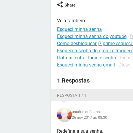
Share
Veja também:
Esqueci minha senha
Esqueci minha senha do youtube
-
D
Como desbloquear j7 prime esqueci
Esqueci a senha do gmail e troquei
Hotmail entrar login e senha
-
Dicas 
Esqueci minha senha gmail
-
Dicas 
1 Respostas
RESPOSTA 1 / 1
usuário anônimo
26 nov 2017 às 08:30
Redefina a sua senha.