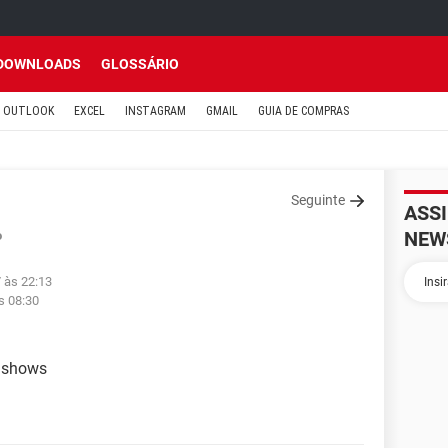
DOWNLOADS
GLOSSÁRIO
OUTLOOK
EXCEL
INSTAGRAM
GMAIL
GUIA DE COMPRAS
Seguinte
ASS
NEW
o
 às 22:13
s 08:30
t shows