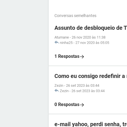
Conversas semelhantes
Assunto de desbloqueio de 
Atumane
-
26 nov 2020 às 11:38
ninha25
-
27 nov 2020 às 05:05
1 Respostas
Como eu consigo redefinir a
Zezin
-
26 set 2023 às 03:44
Zezin
-
26 set 2023 às 03:44
0 Respostas
e-mail yahoo, perdi senha, t