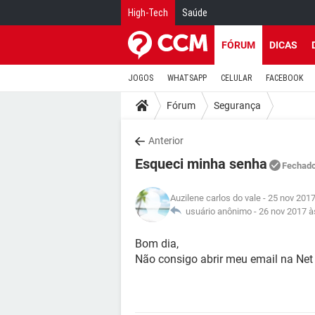
High-Tech
Saúde
FÓRUM
DICAS
JOGOS
WHATSAPP
CELULAR
FACEBOOK
Fórum
Segurança
Anterior
Esqueci minha senha
Fechad
Auzilene carlos do vale
- 25 nov 2017
usuário anônimo -
26 nov 2017 à
Bom dia,
Não consigo abrir meu email na Ne