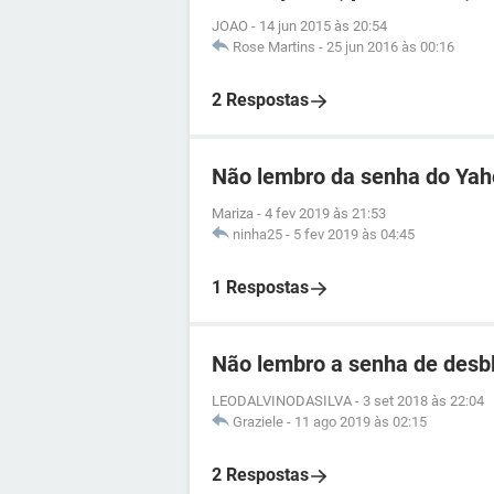
JOAO
-
14 jun 2015 às 20:54
Rose Martins
-
25 jun 2016 às 00:16
2 Respostas
Não lembro da senha do Ya
Mariza
-
4 fev 2019 às 21:53
ninha25
-
5 fev 2019 às 04:45
1 Respostas
Não lembro a senha de desb
LEODALVINODASILVA
-
3 set 2018 às 22:04
Graziele
-
11 ago 2019 às 02:15
2 Respostas