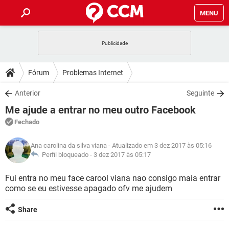
MENU
INÍCIO
JOGOS
WHATSAPP
DICAS
Fórum
Problemas Internet
CELULAR
FACEBOOK
JOGOS
WHATSAPP
DOWNLOADS
Anterior
Seguinte
OUTLOOK
EXCEL
CELULAR
FACEBOOK
Me ajude a entrar no meu outro Facebook
INSTAGRAM
JOGOS
GMAIL
WHATSAPP
FÓRUM
OUTLOOK
EXCEL
Fechado
GUIA DE COMPRAS
CELULAR
FACEBOOK
INSTAGRAM
JOGOS
GMAIL
WHATSAPP
GLOSSÁRIO
OUTLOOK
Ana carolina da silva viana
- Atualizado em 3 dez 2017 às 05:16
EXCEL
GUIA DE COMPRAS
CELULAR
FACEBOOK
Perfil bloqueado -
3 dez 2017 às 05:17
INSTAGRAM
JOGOS
GMAIL
WHATSAPP
OUTLOOK
EXCEL
Fui entra no meu face carool viana nao consigo maia entrar
GUIA DE COMPRAS
CELULAR
FACEBOOK
como se eu estivesse apagado ofv me ajudem
INSTAGRAM
GMAIL
OUTLOOK
EXCEL
GUIA DE COMPRAS
Share
INSTAGRAM
GMAIL