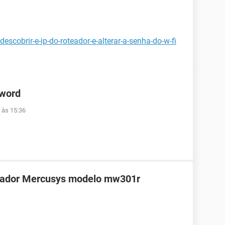
scobrir-e-ip-do-roteador-e-alterar-a-senha-do-w-fi
 word
 às 15:36
teador Mercusys modelo mw301r