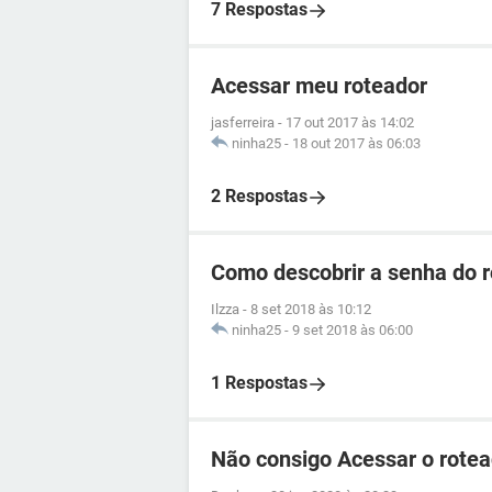
7 Respostas
Acessar meu roteador
jasferreira
-
17 out 2017 às 14:02
ninha25
-
18 out 2017 às 06:03
2 Respostas
Como descobrir a senha do 
Ilzza
-
8 set 2018 às 10:12
ninha25
-
9 set 2018 às 06:00
1 Respostas
Não consigo Acessar o rote