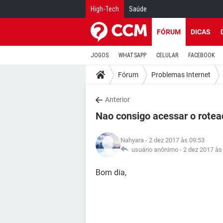
High-Tech
Saúde
FÓRUM
DICAS
JOGOS
WHATSAPP
CELULAR
FACEBOOK
Fórum
Problemas Internet
Anterior
Nao consigo acessar o rotea
Nahyara
- 2 dez 2017 às 09:53
usuário anônimo -
2 dez 2017 às
Bom dia,