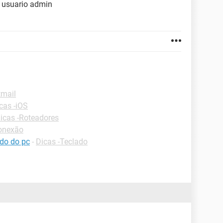
 usuario admin
tmail
cas -iOS
icas -Roteadores
onexão
ado do pc
-
Dicas -Teclado