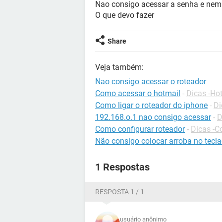
Nao consigo acessar a senha e nem
O que devo fazer
Share
Veja também:
Nao consigo acessar o roteador
Como acessar o hotmail
-
Dicas -Ho
Como ligar o roteador do iphone
-
Di
192.168.o.1 nao consigo acessar
-
D
Como configurar roteador
-
Dicas -C
Não consigo colocar arroba no tecl
1 Respostas
RESPOSTA 1 / 1
usuário anônimo