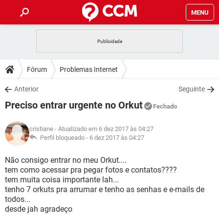
MENU
INÍCIO
JOGOS
WHATSAPP
DICAS
Fórum
Problemas Internet
CELULAR
FACEBOOK
JOGOS
WHATSAPP
DOWNLOADS
Anterior
Seguinte
OUTLOOK
EXCEL
CELULAR
FACEBOOK
Preciso entrar urgente no Orkut
INSTAGRAM
JOGOS
GMAIL
WHATSAPP
Fechado
FÓRUM
OUTLOOK
EXCEL
GUIA DE COMPRAS
CELULAR
FACEBOOK
cristiane
- Atualizado em 6 dez 2017 às 04:27
INSTAGRAM
JOGOS
GMAIL
WHATSAPP
GLOSSÁRIO
Perfil bloqueado -
6 dez 2017 às 04:27
OUTLOOK
EXCEL
GUIA DE COMPRAS
CELULAR
FACEBOOK
INSTAGRAM
JOGOS
GMAIL
WHATSAPP
Não consigo entrar no meu Orkut....
OUTLOOK
EXCEL
tem como acessar pra pegar fotos e contatos????
GUIA DE COMPRAS
CELULAR
FACEBOOK
tem muita coisa importante lah...
INSTAGRAM
GMAIL
tenho 7 orkuts pra arrumar e tenho as senhas e e-mails de
OUTLOOK
EXCEL
GUIA DE COMPRAS
todos...
INSTAGRAM
GMAIL
desde jah agradeço