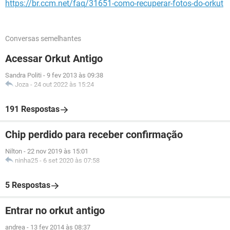
https://br.ccm.net/faq/31651-como-recuperar-fotos-do-orkut
Conversas semelhantes
Acessar Orkut Antigo
Sandra Politi
-
9 fev 2013 às 09:38
Joza
-
24 out 2022 às 15:24
191 Respostas
Chip perdido para receber confirmação
Nilton
-
22 nov 2019 às 15:01
ninha25
-
6 set 2020 às 07:58
5 Respostas
Entrar no orkut antigo
andrea
-
13 fev 2014 às 08:37