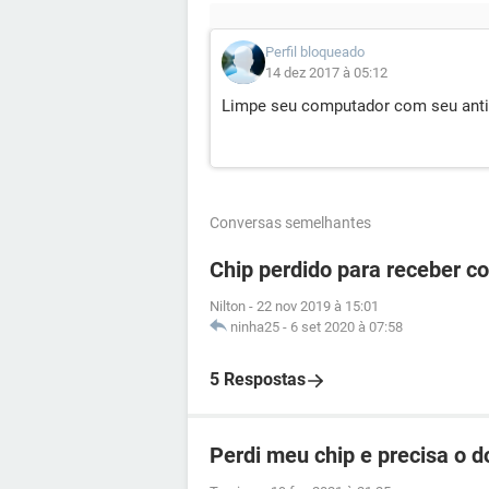
Perfil bloqueado
14 dez 2017 à 05:12
Limpe seu computador com seu anti
Conversas semelhantes
Chip perdido para receber c
Nilton
-
22 nov 2019 à 15:01
ninha25
-
6 set 2020 à 07:58
5 Respostas
Perdi meu chip e precisa o 