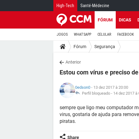
High-Tech
Santé-Médecine
FÓRUM
DICAS
JOGOS
WHATSAPP
CELULAR
FACEBOOK
Fórum
Segurança
Anterior
Estou com vírus e preciso de
0edson0
- 13 dez 2017 à 20:00
Perfil bloqueado -
14 dez 2017 à 
sempre que ligo meu computador m
virus, gostaria de ajuda para remove
piratas.
Share