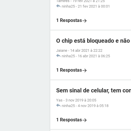
Tamires
-
19 fev 2021 à 21:25
ninha25
-
21 fev 2021 à 00:01
1 Respostas
O chip está bloqueado e não
Jaiane
-
14 abr 2021 à 22:22
ninha25
-
16 abr 2021 à 06:25
1 Respostas
Sem sinal de celular, tem c
Yas
-
3 nov 2019 à 20:05
ninha25
-
4 nov 2019 à 05:18
1 Respostas