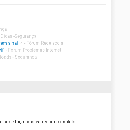
ança
-
Dicas -Segurança
sem sinal
✓
-
Fórum Rede social
ifi
-
Fórum Problemas Internet
oads - Segurança
xe um e faça uma varredura completa.