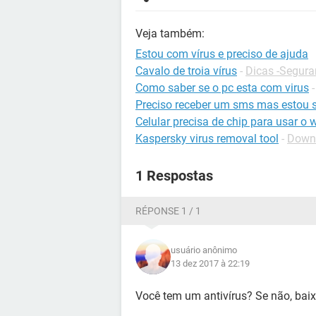
Veja também:
Estou com vírus e preciso de ajuda
Cavalo de troia vírus
-
Dicas -Segur
Como saber se o pc esta com virus
Preciso receber um sms mas estou 
Celular precisa de chip para usar o w
Kaspersky virus removal tool
-
Downl
1 Respostas
RÉPONSE 1 / 1
usuário anônimo
13 dez 2017 à 22:19
Você tem um antivírus? Se não, bai