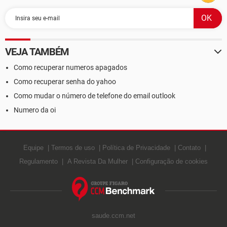
VEJA TAMBÉM
Como recuperar numeros apagados
Como recuperar senha do yahoo
Como mudar o número de telefone do email outlook
Numero da oi
Equipe
Termos de uso
Política de Privacidade
Contato
Regulamento
A Revista Da Mulher
Configuração de cookies
saude.ccm.net