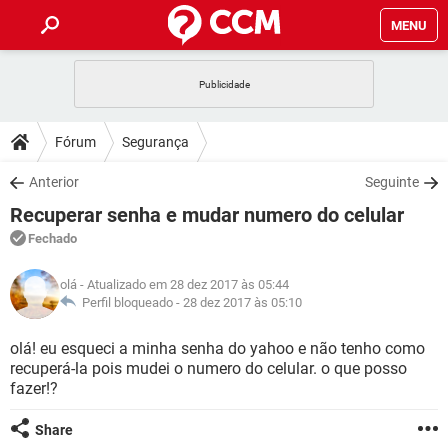
MENU
INÍCIO
JOGOS
WHATSAPP
DICAS
Fórum
Segurança
CELULAR
FACEBOOK
JOGOS
WHATSAPP
DOWNLOADS
Anterior
Seguinte
OUTLOOK
EXCEL
CELULAR
FACEBOOK
Recuperar senha e mudar numero do celular
INSTAGRAM
JOGOS
GMAIL
WHATSAPP
FÓRUM
OUTLOOK
EXCEL
Fechado
GUIA DE COMPRAS
CELULAR
FACEBOOK
INSTAGRAM
JOGOS
GMAIL
WHATSAPP
GLOSSÁRIO
OUTLOOK
olá
- Atualizado em 28 dez 2017 às 05:44
EXCEL
GUIA DE COMPRAS
CELULAR
FACEBOOK
Perfil bloqueado -
28 dez 2017 às 05:10
INSTAGRAM
JOGOS
GMAIL
WHATSAPP
OUTLOOK
EXCEL
olá! eu esqueci a minha senha do yahoo e não tenho como
GUIA DE COMPRAS
CELULAR
FACEBOOK
recuperá-la pois mudei o numero do celular. o que posso
INSTAGRAM
GMAIL
fazer!?
OUTLOOK
EXCEL
GUIA DE COMPRAS
INSTAGRAM
GMAIL
Share