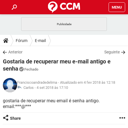
MENU
INÍCIO
JOGOS
WHATSAPP
DICAS
Fórum
E-mail
CELULAR
FACEBOOK
JOGOS
WHATSAPP
DOWNLOADS
Anterior
Seguinte
OUTLOOK
EXCEL
CELULAR
FACEBOOK
Gostaria de recuperar meu e-mail antigo e
INSTAGRAM
JOGOS
GMAIL
WHATSAPP
FÓRUM
OUTLOOK
EXCEL
senha
Fechado
GUIA DE COMPRAS
CELULAR
FACEBOOK
INSTAGRAM
JOGOS
GMAIL
WHATSAPP
GLOSSÁRIO
OUTLOOK
EXCEL
Franciscoandradedelima
- Atualizado em 4 fev 2018 às 12:18
GUIA DE COMPRAS
CELULAR
FACEBOOK
Carlos -
4 set 2018 às 17:10
INSTAGRAM
JOGOS
GMAIL
WHATSAPP
OUTLOOK
EXCEL
gostaria de recuperar meu email é senha antigo.
GUIA DE COMPRAS
CELULAR
FACEBOOK
INSTAGRAM
GMAIL
email:***@***
OUTLOOK
EXCEL
GUIA DE COMPRAS
Share
INSTAGRAM
GMAIL