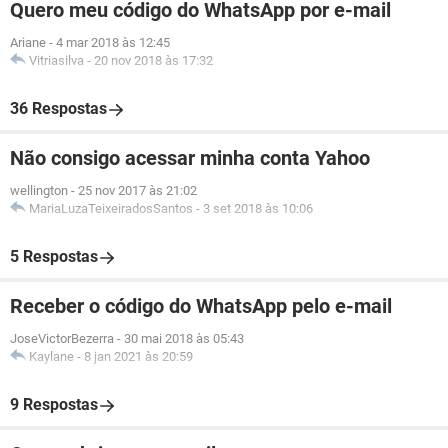
Quero meu código do WhatsApp por e-mail
Ariane
-
4 mar 2018 às 12:45
Vitriasilva
-
20 nov 2018 às 17:32
36 Respostas
Não consigo acessar minha conta Yahoo
wellington
-
25 nov 2017 às 21:02
MariaLuzaTeixeiradosSantos
-
3 set 2018 às 10:06
5 Respostas
Receber o código do WhatsApp pelo e-mail
JoseVictorBezerra
-
30 mai 2018 às 05:43
Kaylane
-
8 jan 2021 às 20:59
9 Respostas