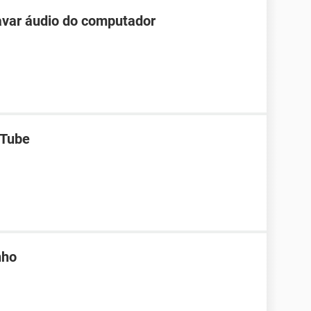
avar áudio do computador
uTube
nho