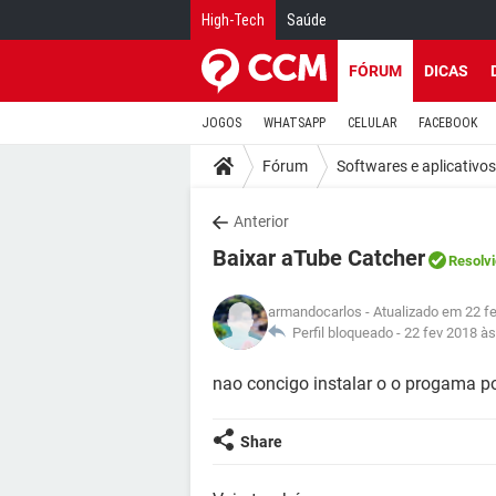
High-Tech
Saúde
FÓRUM
DICAS
JOGOS
WHATSAPP
CELULAR
FACEBOOK
Fórum
Softwares e aplicativos
Anterior
Baixar aTube Catcher
Resolv
armandocarlos
- Atualizado em 22 f
Perfil bloqueado -
22 fev 2018 às
nao concigo instalar o o progama p
Share