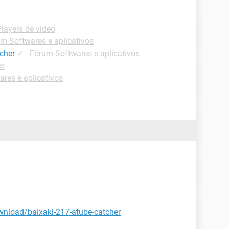
layers de vídeo
m Softwares e aplicativos
cher
✓
-
Fórum Softwares e aplicativos
es
res e aplicativos
wnload/baixaki-217-atube-catcher