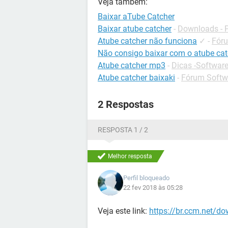
Veja também:
Baixar aTube Catcher
Baixar atube catcher
-
Downloads - P
Atube catcher não funciona
✓
-
Fóru
Não consigo baixar com o atube cat
Atube catcher mp3
-
Dicas -Softwar
Atube catcher baixaki
-
Fórum Softwa
2 Respostas
RESPOSTA 1 / 2
Melhor resposta
Perfil bloqueado
22 fev 2018 às 05:28
Veja este link:
https://br.ccm.net/do