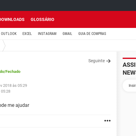
DOWNLOADS
GLOSSÁRIO
OUTLOOK
EXCEL
INSTAGRAM
GMAIL
GUIA DE COMPRAS
Seguinte
ASS
NEW
ido
/Fechado
ev 2018 às 05:29
 05:28
ode me ajudar