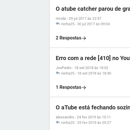
O atube catcher parou de gr
mcida
-
29 jul 2017 às 22:57
ninha25
-
30 jul 2017 às 09:04
2 Respostas
Erro com a rede [410] no Yo
JooPedro
-
18 set 2018 às 18:02
ninha25
-
18 set 2018 às 18:40
1 Respostas
O aTube está fechando sozi
alessandro
-
24 fev 2019 às 10:11
ninha25
-
25 fev 2019 às 05:27