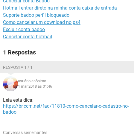
Cancelar conta Badoo
GUIA DE COMPRAS
Hotmail entrar direto na minha conta caixa de entrada
Suporte badoo perfil bloqueado
Como cancelar um download no ps4
Excluir conta badoo
Cancelar conta hotmail
1 Respostas
RESPOSTA 1 / 1
usuário anônimo
1 mar 2018 às 01:46
Leia esta dica:
https://br.ccm.net/faq/11810-como-cancelar-o-cadastro-no-
badoo
Conversas semelhantes