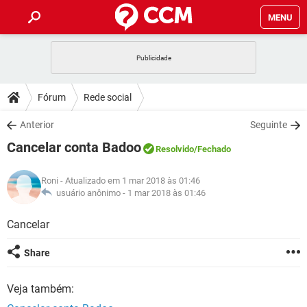
MENU
INÍCIO
JOGOS
WHATSAPP
DICAS
Fórum
Rede social
CELULAR
FACEBOOK
JOGOS
WHATSAPP
DOWNLOADS
Anterior
Seguinte
OUTLOOK
EXCEL
CELULAR
FACEBOOK
Cancelar conta Badoo
INSTAGRAM
JOGOS
GMAIL
WHATSAPP
Resolvido
/Fechado
FÓRUM
OUTLOOK
EXCEL
GUIA DE COMPRAS
CELULAR
FACEBOOK
Roni
- Atualizado em 1 mar 2018 às 01:46
INSTAGRAM
JOGOS
GMAIL
WHATSAPP
GLOSSÁRIO
usuário anônimo -
1 mar 2018 às 01:46
OUTLOOK
EXCEL
GUIA DE COMPRAS
CELULAR
FACEBOOK
INSTAGRAM
JOGOS
GMAIL
WHATSAPP
Cancelar
OUTLOOK
EXCEL
GUIA DE COMPRAS
CELULAR
FACEBOOK
Share
INSTAGRAM
GMAIL
OUTLOOK
EXCEL
GUIA DE COMPRAS
Veja também:
INSTAGRAM
GMAIL