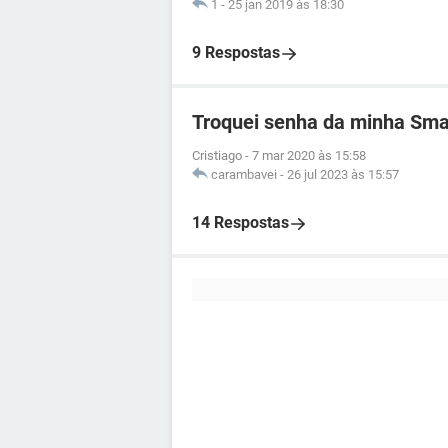
1
-
25 jan 2019 às 18:30
9 Respostas
Troquei senha da minha Smar
Cristiago
-
7 mar 2020 às 15:58
carambavei
-
26 jul 2023 às 15:57
14 Respostas