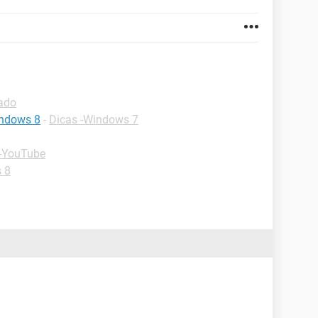
lado
indows 8
-
Dicas -Windows 7
 -YouTube
 8