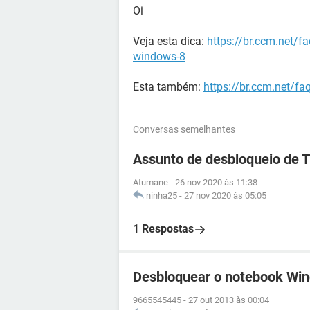
Oi
Veja esta dica:
https://br.ccm.net/f
windows-8
Esta também:
https://br.ccm.net/f
Conversas semelhantes
Assunto de desbloqueio de 
Atumane
-
26 nov 2020 às 11:38
ninha25
-
27 nov 2020 às 05:05
1 Respostas
Desbloquear o notebook Win
9665545445
-
27 out 2013 às 00:04