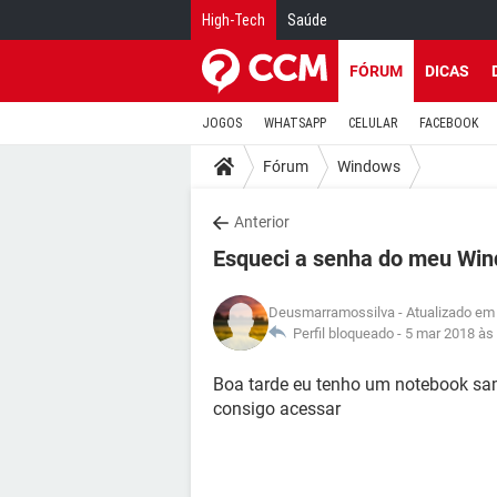
High-Tech
Saúde
FÓRUM
DICAS
JOGOS
WHATSAPP
CELULAR
FACEBOOK
Fórum
Windows
Anterior
Esqueci a senha do meu Wi
Deusmarramossilva
- Atualizado em
Perfil bloqueado -
5 mar 2018 às
Boa tarde eu tenho um notebook sa
consigo acessar