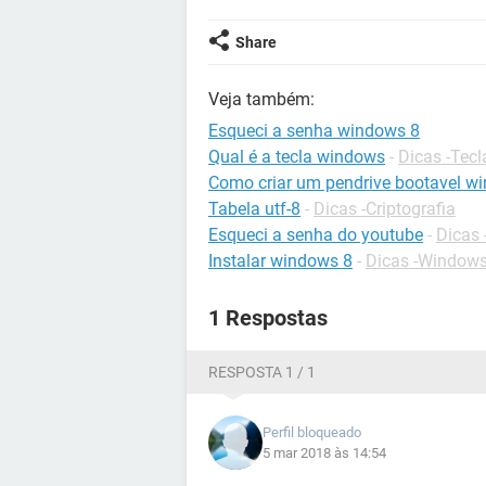
Share
Veja também:
Esqueci a senha windows 8
Qual é a tecla windows
-
Dicas -Tec
Como criar um pendrive bootavel w
Tabela utf-8
-
Dicas -Criptografia
Esqueci a senha do youtube
-
Dicas
Instalar windows 8
-
Dicas -Windows
1 Respostas
RESPOSTA 1 / 1
Perfil bloqueado
5 mar 2018 às 14:54