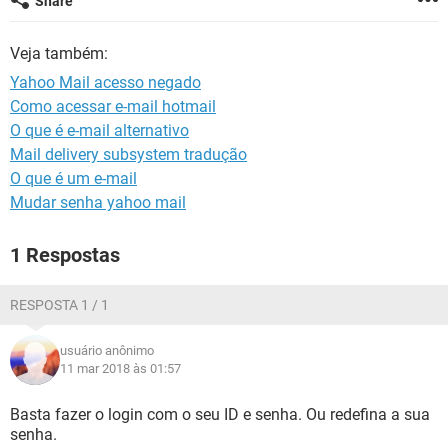
Share
GUIA DE COMPRAS
Veja também:
Yahoo Mail acesso negado
Como acessar e-mail hotmail
O que é e-mail alternativo
Mail delivery subsystem tradução
O que é um e-mail
Mudar senha yahoo mail
1 Respostas
RESPOSTA 1 / 1
usuário anônimo
11 mar 2018 às 01:57
Basta fazer o login com o seu ID e senha. Ou redefina a sua
senha.