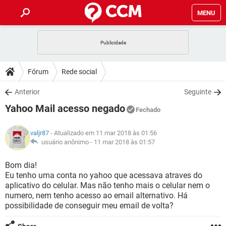
MENU
INÍCIO
JOGOS
WHATSAPP
DICAS
Fórum
Rede social
CELULAR
FACEBOOK
JOGOS
WHATSAPP
DOWNLOADS
Anterior
Seguinte
OUTLOOK
EXCEL
CELULAR
FACEBOOK
Yahoo Mail acesso negado
INSTAGRAM
JOGOS
GMAIL
WHATSAPP
Fechado
FÓRUM
OUTLOOK
EXCEL
GUIA DE COMPRAS
CELULAR
FACEBOOK
valjr87
- Atualizado em 11 mar 2018 às 01:56
INSTAGRAM
JOGOS
GMAIL
WHATSAPP
GLOSSÁRIO
usuário anônimo -
11 mar 2018 às 01:57
OUTLOOK
EXCEL
GUIA DE COMPRAS
CELULAR
FACEBOOK
INSTAGRAM
JOGOS
GMAIL
WHATSAPP
Bom dia!
OUTLOOK
EXCEL
Eu tenho uma conta no yahoo que acessava atraves do
GUIA DE COMPRAS
CELULAR
FACEBOOK
aplicativo do celular. Mas não tenho mais o celular nem o
INSTAGRAM
GMAIL
numero, nem tenho acesso ao email alternativo. Há
OUTLOOK
EXCEL
GUIA DE COMPRAS
possibilidade de conseguir meu email de volta?
INSTAGRAM
GMAIL