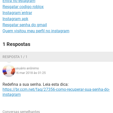
Entra no estagram
GUIA DE COMPRAS
Resgatar codigo roblox
Instagram ́entrar
Instagram apk
Resgatar senha do gmail
Quem visitou meu perfil no instagram
1 Respostas
RESPOSTA 1 / 1
usuário anônimo
16 mar 2018 às 01:25
Redefina a sua senha. Leia esta dica:
https://br.ccm.net/faq/27356-como-recuperar-sua-senha-do-
instagram
Conversas semelhantes