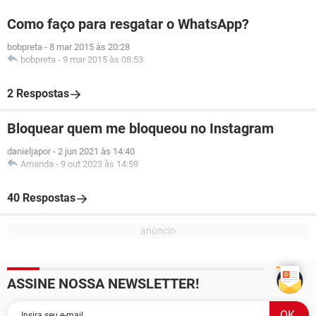
Como faço para resgatar o WhatsApp?
bobpreta
-
8 mar 2015 às 20:28
bobpreta
-
9 mar 2015 às 08:53
2 Respostas
Bloquear quem me bloqueou no Instagram
danieljapor
-
2 jun 2021 às 14:40
Amanda
-
9 out 2023 às 14:59
40 Respostas
ASSINE NOSSA NEWSLETTER!