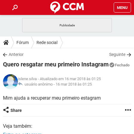
MENU
INÍCIO
JOGOS
WHATSAPP
DICAS
Fórum
Rede social
CELULAR
FACEBOOK
JOGOS
WHATSAPP
DOWNLOADS
Anterior
Seguinte
OUTLOOK
EXCEL
CELULAR
FACEBOOK
Quero resgatar meu primeiro Instagram
INSTAGRAM
JOGOS
GMAIL
WHATSAPP
Fechado
FÓRUM
OUTLOOK
EXCEL
GUIA DE COMPRAS
CELULAR
FACEBOOK
islene.silva
- Atualizado em 16 mar 2018 às 01:25
INSTAGRAM
JOGOS
GMAIL
WHATSAPP
GLOSSÁRIO
usuário anônimo -
16 mar 2018 às 01:25
OUTLOOK
EXCEL
GUIA DE COMPRAS
CELULAR
FACEBOOK
INSTAGRAM
JOGOS
GMAIL
WHATSAPP
Mim ajuda a recuperar meu primeiro estagram
OUTLOOK
EXCEL
GUIA DE COMPRAS
CELULAR
FACEBOOK
Share
INSTAGRAM
GMAIL
OUTLOOK
EXCEL
GUIA DE COMPRAS
Veja também:
INSTAGRAM
GMAIL