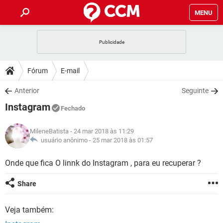
MENU
INÍCIO
JOGOS
WHATSAPP
DICAS
Fórum
E-mail
CELULAR
FACEBOOK
JOGOS
WHATSAPP
DOWNLOADS
Anterior
Seguinte
OUTLOOK
EXCEL
CELULAR
FACEBOOK
Instagram
INSTAGRAM
JOGOS
GMAIL
WHATSAPP
Fechado
FÓRUM
OUTLOOK
EXCEL
GUIA DE COMPRAS
CELULAR
FACEBOOK
MileneBatista
- 24 mar 2018 às 11:29
INSTAGRAM
JOGOS
GMAIL
WHATSAPP
GLOSSÁRIO
usuário anônimo -
25 mar 2018 às 01:57
OUTLOOK
EXCEL
GUIA DE COMPRAS
CELULAR
FACEBOOK
INSTAGRAM
JOGOS
GMAIL
WHATSAPP
Onde que fica O linnk do Instagram , para eu recuperar ?
OUTLOOK
EXCEL
GUIA DE COMPRAS
CELULAR
FACEBOOK
Share
INSTAGRAM
GMAIL
OUTLOOK
EXCEL
GUIA DE COMPRAS
Veja também:
INSTAGRAM
GMAIL