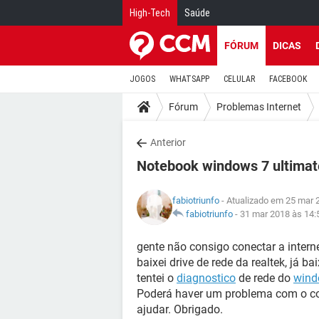
High-Tech
Saúde
FÓRUM
DICAS
JOGOS
WHATSAPP
CELULAR
FACEBOOK
Fórum
Problemas Internet
Anterior
Notebook windows 7 ultimate
fabiotriunfo
- Atualizado em 25 mar 
fabiotriunfo
-
31 mar 2018 às 14:
gente não consigo conectar a intern
baixei drive de rede da realtek, já ba
tentei o
diagnostico
de rede do
wind
Poderá haver um problema com o co
ajudar. Obrigado.