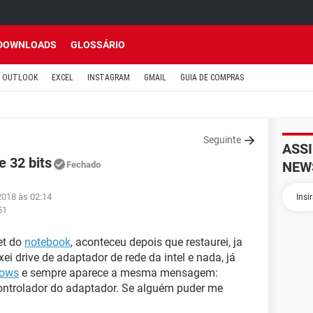
DOWNLOADS
GLOSSÁRIO
OUTLOOK
EXCEL
INSTAGRAM
GMAIL
GUIA DE COMPRAS
Seguinte
ASS
 32 bits
NEW
Fechado
2018 às 02:14
51
et do
notebook
, aconteceu depois que restaurei, ja
ixei drive de adaptador de rede da intel e nada, já
ows
e sempre aparece a mesma mensagem:
ntrolador do adaptador. Se alguém puder me