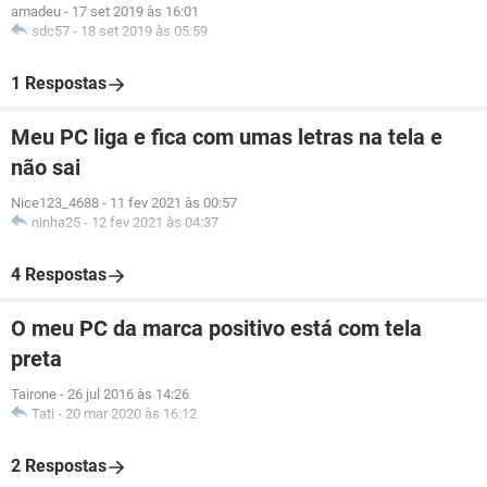
amadeu
-
17 set 2019 às 16:01
sdc57
-
18 set 2019 às 05:59
1 Respostas
Meu PC liga e fica com umas letras na tela e
não sai
Nice123_4688
-
11 fev 2021 às 00:57
ninha25
-
12 fev 2021 às 04:37
4 Respostas
O meu PC da marca positivo está com tela
preta
Tairone
-
26 jul 2016 às 14:26
Tati
-
20 mar 2020 às 16:12
2 Respostas