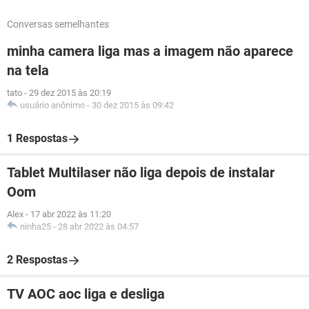
Conversas semelhantes
minha camera liga mas a imagem não aparece
na tela
tato
-
29 dez 2015 às 20:19
usuário anônimo
-
30 dez 2015 às 09:42
1 Respostas
Tablet Multilaser não liga depois de instalar
Oom
Alex
-
17 abr 2022 às 11:20
ninha25
-
28 abr 2022 às 04:57
2 Respostas
TV AOC aoc liga e desliga