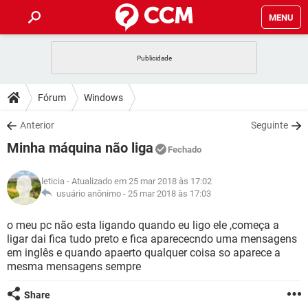
MENU
INÍCIO
JOGOS
WHATSAPP
DICAS
Fórum
Windows
CELULAR
FACEBOOK
JOGOS
WHATSAPP
DOWNLOADS
Anterior
Seguinte
OUTLOOK
EXCEL
CELULAR
FACEBOOK
Minha máquina não liga
INSTAGRAM
JOGOS
GMAIL
WHATSAPP
Fechado
FÓRUM
OUTLOOK
EXCEL
GUIA DE COMPRAS
CELULAR
FACEBOOK
leticia
- Atualizado em 25 mar 2018 às 17:02
INSTAGRAM
JOGOS
GMAIL
WHATSAPP
GLOSSÁRIO
usuário anônimo -
25 mar 2018 às 17:03
OUTLOOK
EXCEL
GUIA DE COMPRAS
CELULAR
FACEBOOK
INSTAGRAM
JOGOS
GMAIL
WHATSAPP
o meu pc não esta ligando quando eu ligo ele ,começa a
OUTLOOK
EXCEL
ligar dai fica tudo preto e fica aparececndo uma mensagens
GUIA DE COMPRAS
CELULAR
FACEBOOK
em inglês e quando apaerto qualquer coisa so aparece a
INSTAGRAM
GMAIL
mesma mensagens sempre
OUTLOOK
EXCEL
GUIA DE COMPRAS
INSTAGRAM
GMAIL
Share