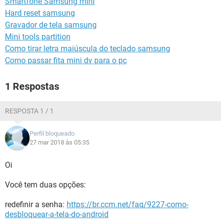
Smartfone Samsung mini
GUIA DE COMPRAS
Hard reset samsung
Gravador de tela samsung
Mini tools partition
Como tirar letra maiúscula do teclado samsung
Como passar fita mini dv para o pc
1 Respostas
RESPOSTA 1 / 1
Perfil bloqueado
27 mar 2018 às 05:35
Oi
Você tem duas opções:
redefinir a senha:
https://br.ccm.net/faq/9227-como-
desbloquear-a-tela-do-android