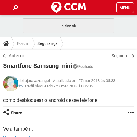
MENU
INÍCIO
JOGOS
WHATSAPP
DICAS
Fórum
Segurança
CELULAR
FACEBOOK
JOGOS
WHATSAPP
DOWNLOADS
Anterior
Seguinte
OUTLOOK
EXCEL
CELULAR
FACEBOOK
Smartfone Samsung mini
INSTAGRAM
JOGOS
GMAIL
WHATSAPP
Fechado
FÓRUM
OUTLOOK
EXCEL
GUIA DE COMPRAS
CELULAR
FACEBOOK
ubirajaravazrangel
- Atualizado em 27 mar 2018 às 05:33
INSTAGRAM
JOGOS
GMAIL
WHATSAPP
GLOSSÁRIO
Perfil bloqueado -
27 mar 2018 às 05:35
OUTLOOK
EXCEL
GUIA DE COMPRAS
CELULAR
FACEBOOK
INSTAGRAM
JOGOS
GMAIL
WHATSAPP
como desbloquear o android desse telefone
OUTLOOK
EXCEL
GUIA DE COMPRAS
CELULAR
FACEBOOK
Share
INSTAGRAM
GMAIL
OUTLOOK
EXCEL
GUIA DE COMPRAS
Veja também:
INSTAGRAM
GMAIL