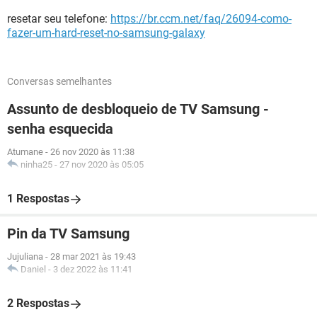
resetar seu telefone:
https://br.ccm.net/faq/26094-como-
fazer-um-hard-reset-no-samsung-galaxy
Conversas semelhantes
Assunto de desbloqueio de TV Samsung -
senha esquecida
Atumane
-
26 nov 2020 às 11:38
ninha25
-
27 nov 2020 às 05:05
1 Respostas
Pin da TV Samsung
Jujuliana
-
28 mar 2021 às 19:43
Daniel
-
3 dez 2022 às 11:41
2 Respostas