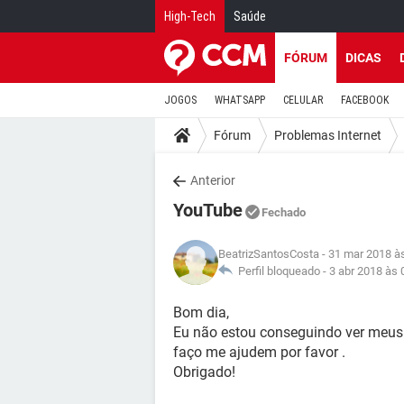
High-Tech
Saúde
FÓRUM
DICAS
JOGOS
WHATSAPP
CELULAR
FACEBOOK
Fórum
Problemas Internet
Anterior
YouTube
Fechado
BeatrizSantosCosta
- 31 mar 2018 à
Perfil bloqueado -
3 abr 2018 às 
Bom dia,
Eu não estou conseguindo ver meus 
faço me ajudem por favor .
Obrigado!