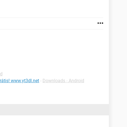
id
átis! www.yt3dl.net
-
Downloads - Android