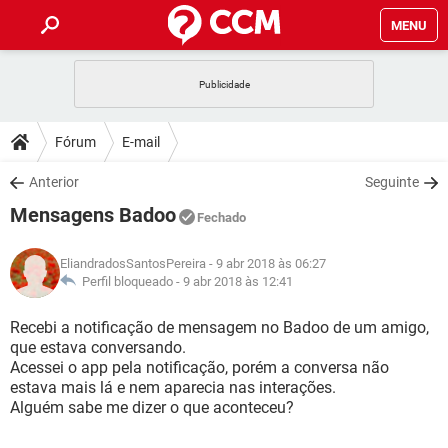
MENU
INÍCIO
JOGOS
WHATSAPP
DICAS
Fórum
E-mail
CELULAR
FACEBOOK
JOGOS
WHATSAPP
DOWNLOADS
Anterior
Seguinte
OUTLOOK
EXCEL
CELULAR
FACEBOOK
Mensagens Badoo
INSTAGRAM
JOGOS
GMAIL
WHATSAPP
Fechado
FÓRUM
OUTLOOK
EXCEL
GUIA DE COMPRAS
CELULAR
FACEBOOK
EliandradosSantosPereira
- 9 abr 2018 às 06:27
INSTAGRAM
JOGOS
GMAIL
WHATSAPP
GLOSSÁRIO
Perfil bloqueado -
9 abr 2018 às 12:41
OUTLOOK
EXCEL
GUIA DE COMPRAS
CELULAR
FACEBOOK
INSTAGRAM
JOGOS
GMAIL
WHATSAPP
Recebi a notificação de mensagem no Badoo de um amigo,
OUTLOOK
EXCEL
que estava conversando.
GUIA DE COMPRAS
CELULAR
FACEBOOK
Acessei o app pela notificação, porém a conversa não
INSTAGRAM
GMAIL
estava mais lá e nem aparecia nas interações.
OUTLOOK
EXCEL
GUIA DE COMPRAS
Alguém sabe me dizer o que aconteceu?
INSTAGRAM
GMAIL