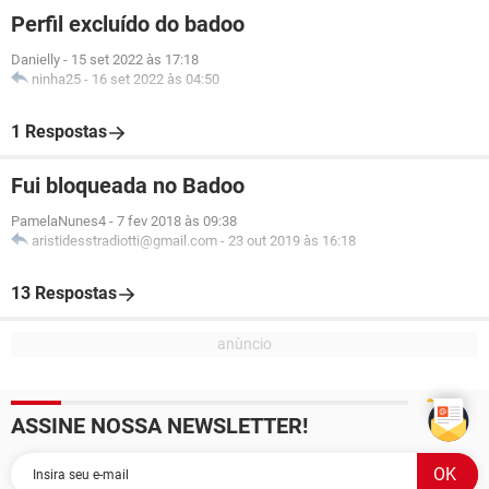
Perfil excluído do badoo
Danielly
-
15 set 2022 às 17:18
ninha25
-
16 set 2022 às 04:50
1 Respostas
Fui bloqueada no Badoo
PamelaNunes4
-
7 fev 2018 às 09:38
aristidesstradiotti@gmail.com
-
23 out 2019 às 16:18
13 Respostas
ASSINE NOSSA NEWSLETTER!