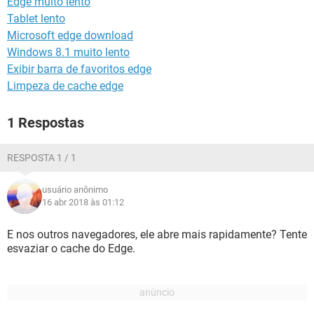
Edge muito lento
GUIA DE COMPRAS
Tablet lento
Microsoft edge download
Windows 8.1 muito lento
Exibir barra de favoritos edge
Limpeza de cache edge
1 Respostas
RESPOSTA 1 / 1
usuário anônimo
16 abr 2018 às 01:12
E nos outros navegadores, ele abre mais rapidamente? Tente
esvaziar o cache do Edge.