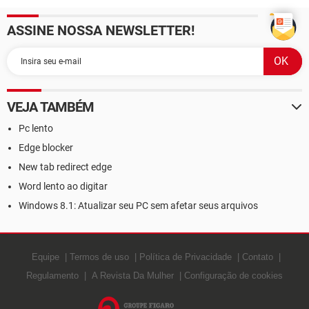
ASSINE NOSSA NEWSLETTER!
VEJA TAMBÉM
Pc lento
Edge blocker
New tab redirect edge
Word lento ao digitar
Windows 8.1: Atualizar seu PC sem afetar seus arquivos
Equipe
Termos de uso
Política de Privacidade
Contato
Regulamento
A Revista Da Mulher
Configuração de cookies