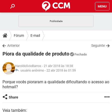
MENU
INÍCIO
JOGOS
WHATSAPP
DICAS
Fórum
E-mail
CELULAR
FACEBOOK
JOGOS
WHATSAPP
DOWNLOADS
Anterior
Seguinte
OUTLOOK
EXCEL
CELULAR
FACEBOOK
Piora da qualidade de produto
INSTAGRAM
JOGOS
GMAIL
WHATSAPP
Fechado
FÓRUM
OUTLOOK
EXCEL
GUIA DE COMPRAS
CELULAR
FACEBOOK
HaroldoSvioBarros
- 21 abr 2018 às 18:38
INSTAGRAM
JOGOS
GMAIL
WHATSAPP
GLOSSÁRIO
usuário anônimo -
22 abr 2018 às 01:59
OUTLOOK
EXCEL
GUIA DE COMPRAS
CELULAR
FACEBOOK
INSTAGRAM
JOGOS
GMAIL
WHATSAPP
Porque vocês pioraram a qualidade dificultando o acesso ao
OUTLOOK
EXCEL
hotmail?
GUIA DE COMPRAS
CELULAR
FACEBOOK
INSTAGRAM
GMAIL
OUTLOOK
EXCEL
Share
GUIA DE COMPRAS
INSTAGRAM
GMAIL
Veja também: