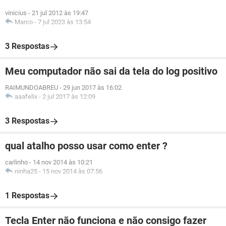
vinicius
-
21 jul 2012 às 19:47
Marco
-
7 jul 2023 às 13:54
3 Respostas
Meu computador não sai da tela do log positivo
RAIMUNDOABREU
-
29 jun 2017 às 16:02
aaafelix
-
2 jul 2017 às 12:09
3 Respostas
qual atalho posso usar como enter ?
carlinho
-
14 nov 2014 às 10:21
ninha25
-
15 nov 2014 às 07:56
1 Respostas
Tecla Enter não funciona e não consigo fazer