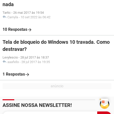
nada
Tartic
-
26 mai 2017 às 19:54
Camyla
-
10 set 2022 às 06:42
10 Respostas
Tela de bloqueio do Windows 10 travada. Como
destravar?
Levylescio
-
28 jul 2017 às 18:37
aaafelix
-
28 jul 2017 às 19:35
1 Respostas
ASSINE NOSSA NEWSLETTER!