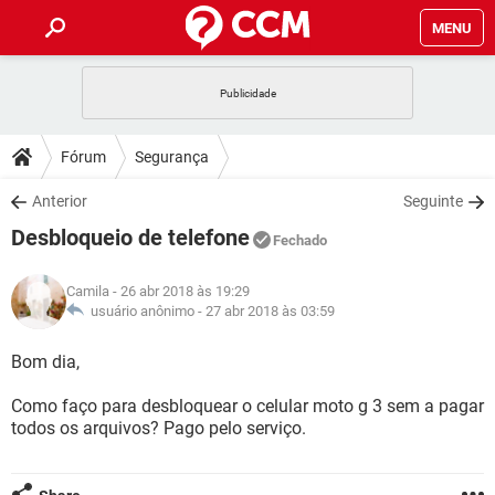
MENU
INÍCIO
JOGOS
WHATSAPP
DICAS
Fórum
Segurança
CELULAR
FACEBOOK
JOGOS
WHATSAPP
DOWNLOADS
Anterior
Seguinte
OUTLOOK
EXCEL
CELULAR
FACEBOOK
Desbloqueio de telefone
INSTAGRAM
JOGOS
GMAIL
WHATSAPP
Fechado
FÓRUM
OUTLOOK
EXCEL
GUIA DE COMPRAS
CELULAR
FACEBOOK
Camila
- 26 abr 2018 às 19:29
INSTAGRAM
JOGOS
GMAIL
WHATSAPP
GLOSSÁRIO
usuário anônimo -
27 abr 2018 às 03:59
OUTLOOK
EXCEL
GUIA DE COMPRAS
CELULAR
FACEBOOK
INSTAGRAM
JOGOS
GMAIL
WHATSAPP
Bom dia,
OUTLOOK
EXCEL
GUIA DE COMPRAS
CELULAR
FACEBOOK
Como faço para desbloquear o celular moto g 3 sem a pagar
INSTAGRAM
GMAIL
todos os arquivos? Pago pelo serviço.
OUTLOOK
EXCEL
GUIA DE COMPRAS
INSTAGRAM
GMAIL