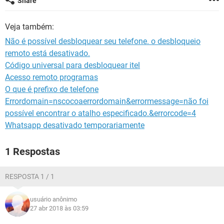
Share
GUIA DE COMPRAS
Veja também:
Não é possível desbloquear seu telefone. o desbloqueio
remoto está desativado.
Código universal para desbloquear itel
Acesso remoto programas
O que é prefixo de telefone
Errordomain=nscocoaerrordomain&errormessage=não foi
possível encontrar o atalho especificado.&errorcode=4
Whatsapp desativado temporariamente
1 Respostas
RESPOSTA 1 / 1
usuário anônimo
27 abr 2018 às 03:59