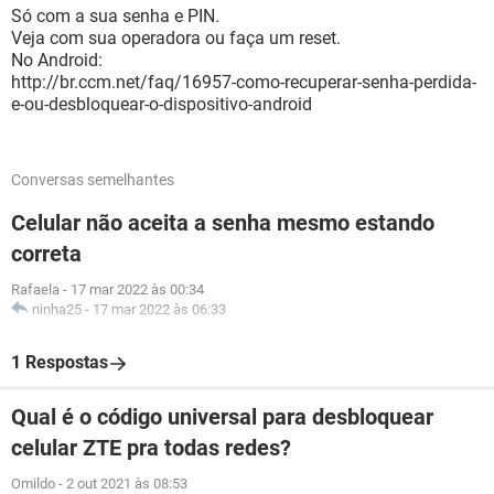
Só com a sua senha e PIN.
Veja com sua operadora ou faça um reset.
No Android:
http://br.ccm.net/faq/16957-como-recuperar-senha-perdida-
e-ou-desbloquear-o-dispositivo-android
Conversas semelhantes
Celular não aceita a senha mesmo estando
correta
Rafaela
-
17 mar 2022 às 00:34
ninha25
-
17 mar 2022 às 06:33
1 Respostas
Qual é o código universal para desbloquear
celular ZTE pra todas redes?
Omildo
-
2 out 2021 às 08:53