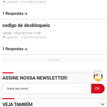
ninha25
-
3 out 2021 às 05:01
1 Respostas
codigo de desbloqueio
camila
-
18 jul 2015 às 17:58
ninha25
-
19 jul 2015 às 06:41
1 Respostas
ASSINE NOSSA NEWSLETTER!
VEJA TAMBÉM